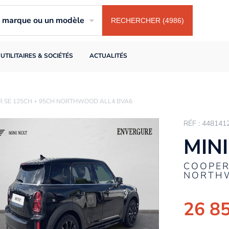
ne marque ou un modèle
RECHERCHER (4986)
UTILITAIRES & SOCIÉTÉS
ACTUALITÉS
 SE 125CH + 95CH NORTHWOOD ALL4 BVA6
RÉF : 448141
MINI
COOPER
NORTH
26 8