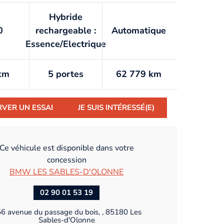
Hybride
0
rechargeable :
Automatique
Essence/Electrique
km
5 portes
62 779 km
RVER UN ESSAI
JE SUIS INTÉRESSÉ(E)
Ce véhicule est disponible dans votre
concession
BMW LES SABLES-D'OLONNE
02 90 01 53 19
6 avenue du passage du bois, , 85180 Les
Sables-d'Olonne