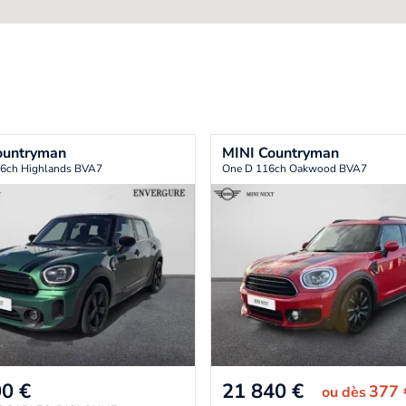
ountryman
MINI
Countryman
6ch Highlands BVA7
One D 116ch Oakwood BVA7
00
€
21 840
€
377
ou
dès