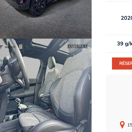
202
39 g/
RÉSE
15