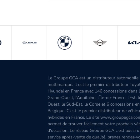
Le Groupe GCA est un distributeur automobile
multimarque. Il est le premier distributeur Toyo
Hyundai en France avec 146 concessions dans 
Grand-Ouest, l’Aquitaine, l'Île-de-France, l'Est, 
Ouest, le Sud-Est, la Corse et 6 concessions en
Belgique. C'est le premier distributeur de véhicu
hybrides en France. Le site www.groupegca.co
permet de trouver facilement votre prochain véh
d'occasion. Le réseau Groupe GCA c'est aussi u
service après-vente de qualité, prenez rendez-v