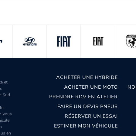
ACHETER UNE HYBRIDE
ta et
ACHETER UNE MOTO
NO
le
le Sud-
PRENDRE RDV EN ATELIER
FAIRE UN DEVIS PNEUS
les
m vous
RÉSERVER UN ESSAI
icule
ESTIMER MON VÉHICULE
n
ous en