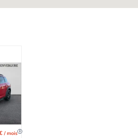
i
 €
/ mois