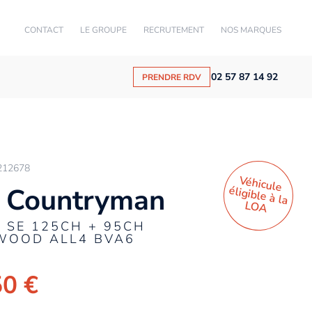
CONTACT
LE GROUPE
RECRUTEMENT
NOS MARQUES
02 57 87 14 92
PRENDRE RDV
212678
Véhicule
éligible à la
 Countryman
LO
A
 SE 125CH + 95CH
WOOD ALL4 BVA6
50 €