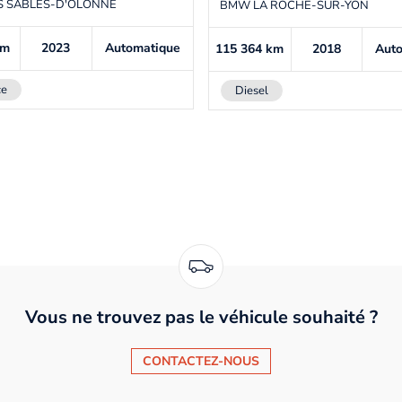
S SABLES-D'OLONNE
BMW LA ROCHE-SUR-YON
km
2023
Automatique
115 364
km
2018
Aut
ce
Diesel
Vous ne trouvez pas le véhicule souhaité ?
CONTACTEZ-NOUS