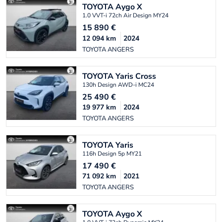
TOYOTA
Aygo X
1.0 VVT-i 72ch Air Design MY24
15 890
€
12 094
km
2024
TOYOTA ANGERS
TOYOTA
Yaris Cross
130h Design AWD-i MC24
25 490
€
19 977
km
2024
TOYOTA ANGERS
TOYOTA
Yaris
116h Design 5p MY21
17 490
€
71 092
km
2021
TOYOTA ANGERS
TOYOTA
Aygo X