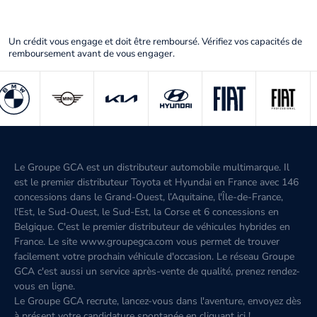
Un crédit vous engage et doit être remboursé. Vérifiez vos capacités de
remboursement avant de vous engager.
Le Groupe GCA est un distributeur automobile multimarque. Il
est le premier distributeur Toyota et Hyundai en France avec 146
concessions dans le Grand-Ouest, l’Aquitaine, l'Île-de-France,
l'Est, le Sud-Ouest, le Sud-Est, la Corse et 6 concessions en
Belgique. C'est le premier distributeur de véhicules hybrides en
France. Le site www.groupegca.com vous permet de trouver
facilement votre prochain véhicule d'occasion. Le réseau Groupe
GCA c'est aussi un service après-vente de qualité, prenez rendez-
vous en ligne.
Le Groupe GCA recrute, lancez-vous dans l'aventure, envoyez dès
à présent votre candidature spontanée
en cliquant ici
!