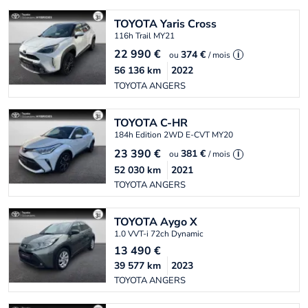
TOYOTA
Yaris Cross
116h Trail MY21
22 990
€
374 €
ou
/ mois
i
56 136
km
2022
TOYOTA ANGERS
TOYOTA
C-HR
184h Edition 2WD E-CVT MY20
23 390
€
381 €
ou
/ mois
i
52 030
km
2021
TOYOTA ANGERS
TOYOTA
Aygo X
1.0 VVT-i 72ch Dynamic
13 490
€
39 577
km
2023
TOYOTA ANGERS