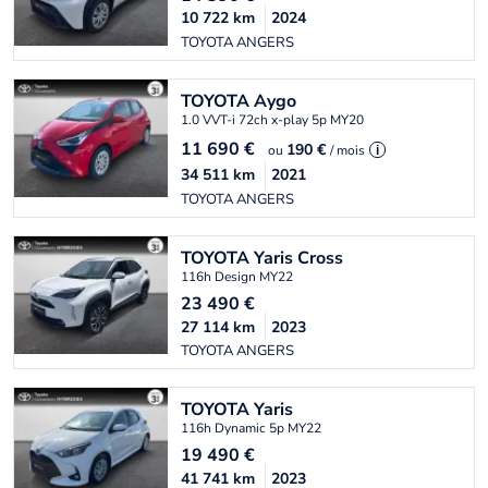
10 722
km
2024
TOYOTA ANGERS
TOYOTA
Aygo
1.0 VVT-i 72ch x-play 5p MY20
11 690
€
190 €
ou
/ mois
i
34 511
km
2021
TOYOTA ANGERS
TOYOTA
Yaris Cross
116h Design MY22
23 490
€
27 114
km
2023
TOYOTA ANGERS
TOYOTA
Yaris
116h Dynamic 5p MY22
19 490
€
41 741
km
2023