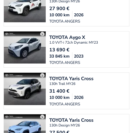
130h Design MY26
27 900
€
10 000
km
2026
TOYOTA ANGERS
TOYOTA
Aygo X
1.0 VVT-i 72ch Dynamic MY23
13 690
€
33 845
km
2023
TOYOTA ANGERS
TOYOTA
Yaris Cross
130h Trail MY26
31 400
€
10 000
km
2026
TOYOTA ANGERS
TOYOTA
Yaris Cross
130h Design MY26
27 500
€