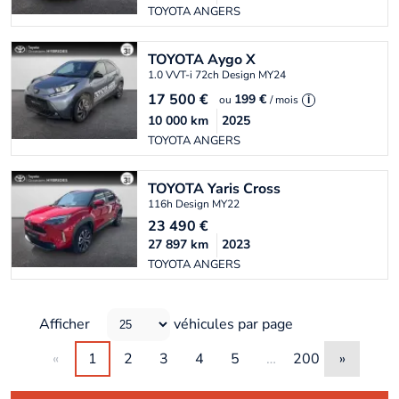
TOYOTA ANGERS
TOYOTA
Aygo X
1.0 VVT-i 72ch Design MY24
17 500
€
199 €
ou
/ mois
i
10 000
km
2025
TOYOTA ANGERS
TOYOTA
Yaris Cross
116h Design MY22
23 490
€
27 897
km
2023
TOYOTA ANGERS
Afficher
véhicules par page
«
1
2
3
4
5
…
200
»