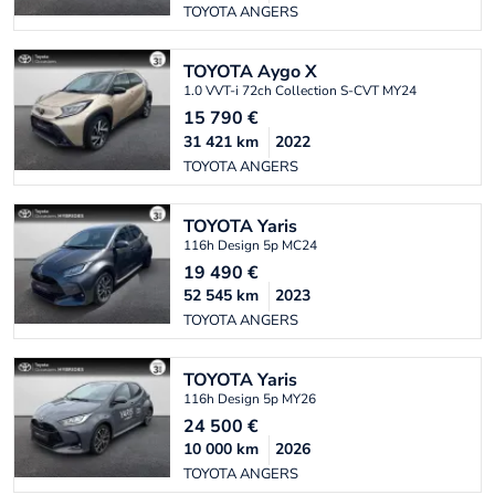
TOYOTA ANGERS
TOYOTA
Aygo X
1.0 VVT-i 72ch Collection S-CVT MY24
15 790
€
31 421
km
2022
TOYOTA ANGERS
TOYOTA
Yaris
116h Design 5p MC24
19 490
€
52 545
km
2023
TOYOTA ANGERS
TOYOTA
Yaris
116h Design 5p MY26
24 500
€
10 000
km
2026
TOYOTA ANGERS