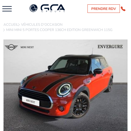
PRENDRE RDV
ACCUEIL
VÉHICULES D'OCCASION
MINI MINI 5 PORTES COOPER 136CH EDITION GREENWICH 115G