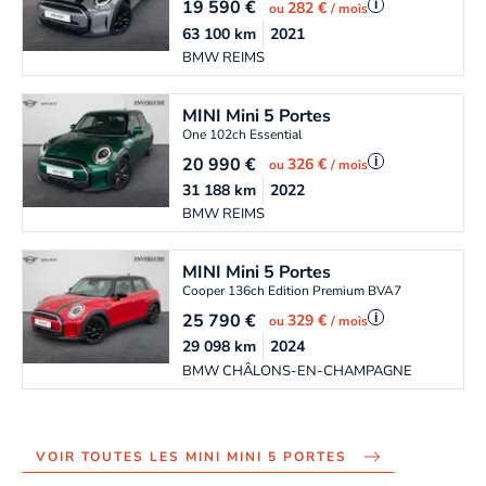
19 590
€
i
282 €
ou
/ mois
63 100
km
2021
BMW REIMS
MINI
Mini 5 Portes
One 102ch Essential
20 990
€
i
326 €
ou
/ mois
31 188
km
2022
BMW REIMS
MINI
Mini 5 Portes
Cooper 136ch Edition Premium BVA7
25 790
€
i
329 €
ou
/ mois
29 098
km
2024
BMW CHÂLONS-EN-CHAMPAGNE
VOIR TOUTES LES MINI MINI 5 PORTES