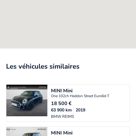
Les véhicules similaires
MINI
Mini
One 102ch Heddon Street Euro6d-T
18 500
€
63 900
km
2019
BMW REIMS
MINI
Mini