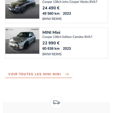
Cooper 136ch John Cooper Works BVA7
24 490
€
49 560
km
2023
BMW REIMS
MINI
Mini
Cooper 136ch Edition Camden BVA7
22 990
€
60 636
km
2023
BMW REIMS
VOIR TOUTES LES MINI MINI