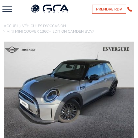
PRENDRE RDV
ACCUEIL
VÉHICULES D'OCCASION
MINI MINI COOPER 136CH EDITION CAMDEN BVA7