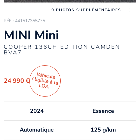
9 PHOTOS SUPPLÉMENTAIRES
RÉF : 441517355775
MINI Mini
COOPER 136CH EDITION CAMDEN
BVA7
Véhicule
éligible à la
24 990 €
LO
A
2024
Essence
Automatique
125 g/km