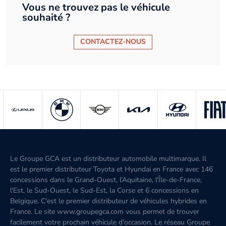
Vous ne trouvez pas le véhicule
souhaité ?
CONTACTEZ-NOUS
Le Groupe GCA est un distributeur automobile multimarque. Il
est le premier distributeur Toyota et Hyundai en France avec 146
concessions dans le Grand-Ouest, l’Aquitaine, l'Île-de-France,
l'Est, le Sud-Ouest, le Sud-Est, la Corse et 6 concessions en
Belgique. C'est le premier distributeur de véhicules hybrides en
France. Le site www.groupegca.com vous permet de trouver
facilement votre prochain véhicule d'occasion. Le réseau Groupe