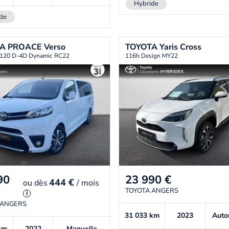
Hybride
de
TA
PROACE Verso
TOYOTA
Yaris Cross
 120 D-4D Dynamic RC22
116h Design MY22
90
23 990
€
444 €
ou
dès
/ mois
TOYOTA ANGERS
i
 ANGERS
31 033
km
2023
Auto
km
2022
Manuelle