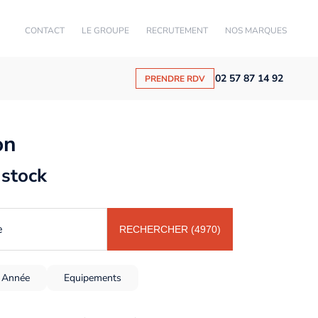
CONTACT
LE GROUPE
RECRUTEMENT
NOS MARQUES
02 57 87 14 92
PRENDRE RDV
on
 stock
e
RECHERCHER (4970)
Année
Equipements