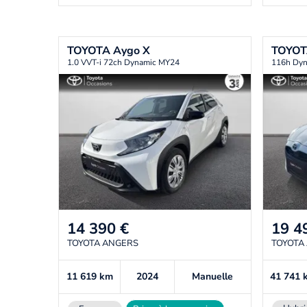
TOYOTA
Aygo X
TOYO
1.0 VVT-i 72ch Dynamic MY24
116h Dyn
14 390
€
19 4
TOYOTA ANGERS
TOYOTA
11 619
km
2024
Manuelle
41 741