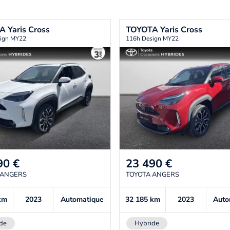
TA
Yaris Cross
TOYOTA
Yaris Cross
ign MY22
116h Design MY22
90
€
23 490
€
 ANGERS
TOYOTA ANGERS
km
2023
Automatique
32 185
km
2023
Auto
de
Hybride