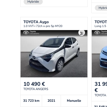
Hybride
Hybri
TOYOTA
Aygo
TOYO
1.0 VVT-i 72ch x-pro 5p MY20
Long 1.5
10 490
€
31 9
€
TOYOTA ANGERS
TOYOTA
31 723
km
2021
Manuelle
31 548