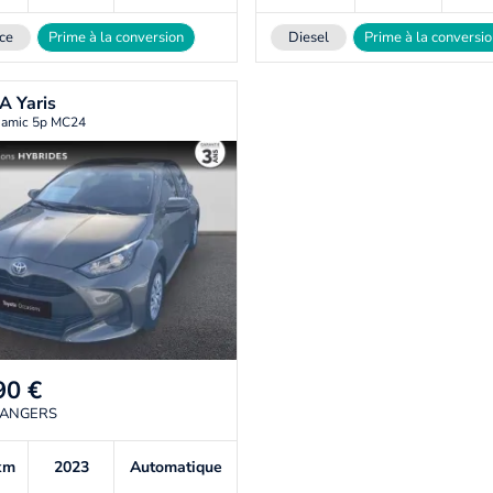
ce
Prime à la conversion
Diesel
Prime à la conversi
TA
Yaris
amic 5p MC24
90
€
 ANGERS
km
2023
Automatique