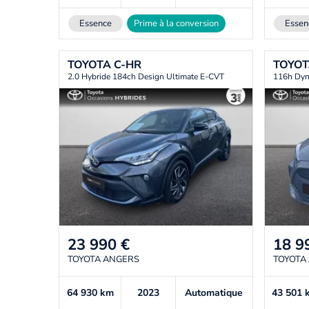
Essence
Prime à la conversion
Essen
TOYOTA
C-HR
TOYO
2.0 Hybride 184ch Design Ultimate E-CVT
116h Dyn
23 990
€
18 9
TOYOTA ANGERS
TOYOTA
64 930
km
2023
Automatique
43 501