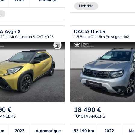
Hybride
l
TA
Aygo X
DACIA
Duster
 72ch Air Collection S-CVT MY23
1.5 Blue dCi 115ch Prestige + 4x2
90
€
18 490
€
 ANGERS
TOYOTA ANGERS
km
2023
Automatique
52 190
km
2022
Ma