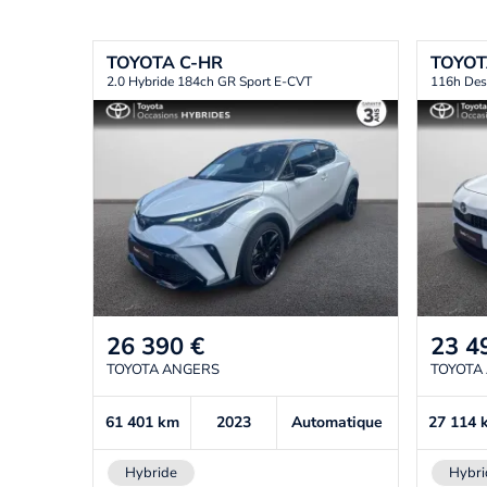
TOYOTA
C-HR
TOYO
2.0 Hybride 184ch GR Sport E-CVT
116h Des
26 390
€
23 4
TOYOTA ANGERS
TOYOTA
61 401
km
2023
Automatique
27 114
Hybride
Hybri