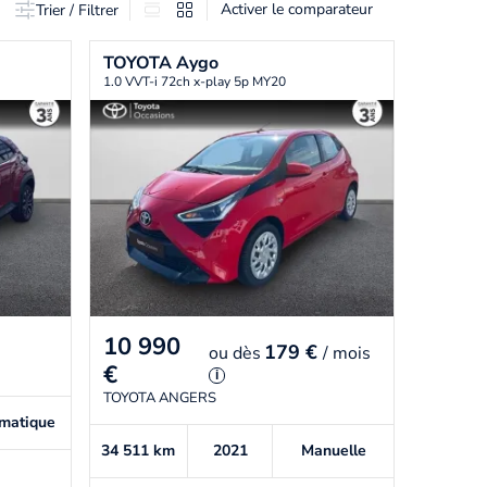
Activer le comparateur
Trier / Filtrer
TOYOTA
Aygo
1.0 VVT-i 72ch x-play 5p MY20
10 990
179 €
ou
dès
/ mois
€
i
TOYOTA ANGERS
matique
34 511
km
2021
Manuelle