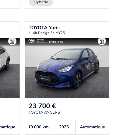
Hybride
TOYOTA
Yaris
116h Design 5p MY25
23 700
€
TOYOTA ANGERS
matique
10 000
km
2025
Automatique