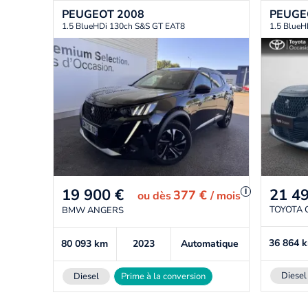
PEUGEOT
2008
PEUG
1.5 BlueHDi 130ch S&S GT EAT8
1.5 BlueH
21 4
19 900
€
i
377 €
ou
dès
/ mois
TOYOTA 
BMW ANGERS
36 864
80 093
km
2023
Automatique
Diesel
Diesel
Prime à la conversion