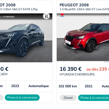
EOT
2008
PEUGEOT
2008
Di 130ch S&S GT EAT8 125g
1.5 BlueHDi 130ch S&S GT Line EAT
90
€
16 390
€
235
ou
dès
CAEN
HYUNDAI CHERBOURG
km
2023
Automatique
102 000
km
2021
Aut
Prime à la conversion
Diesel
Prime à la conversi