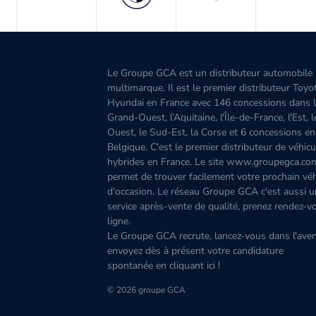
Le Groupe GCA est un distributeur automobile
multimarque. Il est le premier distributeur Toyo
Hyundai en France avec 146 concessions dans 
Grand-Ouest, l’Aquitaine, l'Île-de-France, l'Est, 
Ouest, le Sud-Est, la Corse et 6 concessions en
Belgique. C'est le premier distributeur de véhicu
hybrides en France. Le site www.groupegca.co
permet de trouver facilement votre prochain véh
d'occasion. Le réseau Groupe GCA c'est aussi u
service après-vente de qualité, prenez rendez-v
ligne.
Le Groupe GCA recrute, lancez-vous dans l'aven
envoyez dès à présent votre candidature
spontanée
en cliquant ici
!
© 2026 groupe GCA