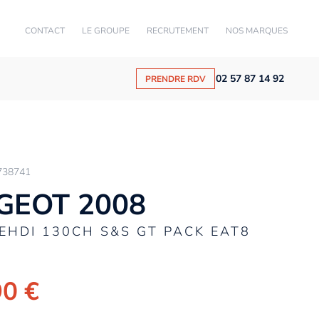
CONTACT
LE GROUPE
RECRUTEMENT
NOS MARQUES
02 57 87 14 92
PRENDRE RDV
738741
GEOT 2008
UEHDI 130CH S&S GT PACK EAT8
90 €