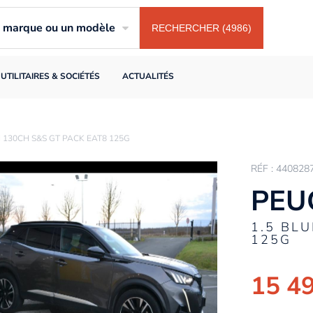
ne marque ou un modèle
RECHERCHER (4986)
UTILITAIRES & SOCIÉTÉS
ACTUALITÉS
 130CH S&S GT PACK EAT8 125G
RÉF : 440828
PEU
1.5 BL
125G
15 4