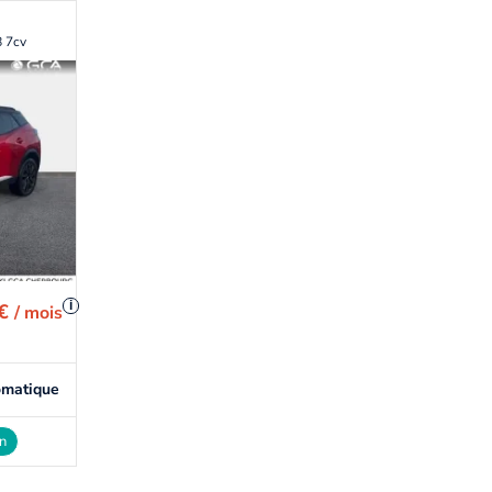
8 7cv
i
 €
/ mois
omatique
on