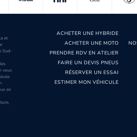
ACHETER UNE HYBRIDE
ta et
ACHETER UNE MOTO
NO
le
le Sud-
PRENDRE RDV EN ATELIER
FAIRE UN DEVIS PNEUS
les
m vous
RÉSERVER UN ESSAI
icule
ESTIMER MON VÉHICULE
n
ous en
ture,