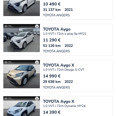
10 490
€
31 137
km
2021
TOYOTA ANGERS
TOYOTA
Aygo
1.0 VVT-i 72ch x-play 5p MY21
11 290
€
51 126
km
2022
TOYOTA ANGERS
TOYOTA
Aygo X
1.0 VVT-i 72ch Design S-CVT
14 990
€
29 638
km
2022
TOYOTA ANGERS
TOYOTA
Aygo X
1.0 VVT-i 72ch Dynamic MY24
14 390
€