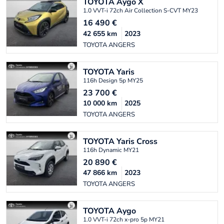
TOYOTA
Aygo X
1.0 VVT-i 72ch Air Collection S-CVT MY23
16 490
€
42 655
km
2023
TOYOTA ANGERS
TOYOTA
Yaris
116h Design 5p MY25
23 700
€
10 000
km
2025
TOYOTA ANGERS
TOYOTA
Yaris Cross
116h Dynamic MY21
20 890
€
47 866
km
2023
TOYOTA ANGERS
TOYOTA
Aygo
1.0 VVT-i 72ch x-pro 5p MY21