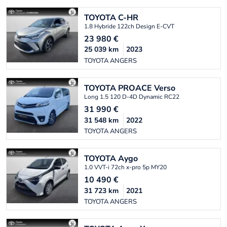
TOYOTA
C-HR
1.8 Hybride 122ch Design E-CVT
23 980
€
25 039
km
2023
TOYOTA ANGERS
TOYOTA
PROACE Verso
Long 1.5 120 D-4D Dynamic RC22
31 990
€
31 548
km
2022
TOYOTA ANGERS
TOYOTA
Aygo
1.0 VVT-i 72ch x-pro 5p MY20
10 490
€
31 723
km
2021
TOYOTA ANGERS