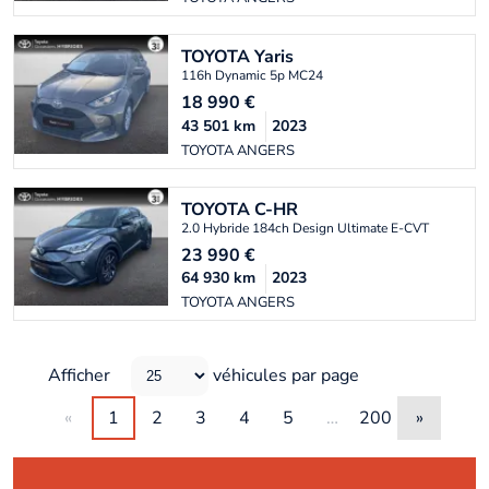
TOYOTA
Yaris
116h Dynamic 5p MC24
18 990
€
43 501
km
2023
TOYOTA ANGERS
TOYOTA
C-HR
2.0 Hybride 184ch Design Ultimate E-CVT
23 990
€
64 930
km
2023
TOYOTA ANGERS
Afficher
véhicules par page
«
1
2
3
4
5
…
200
»