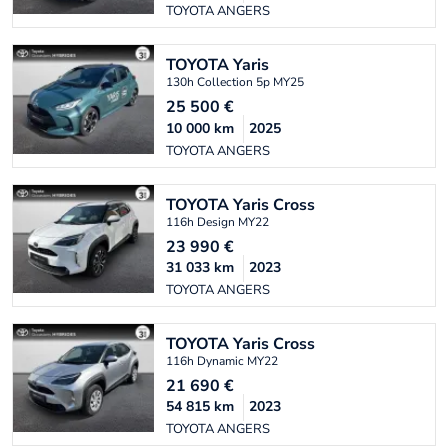
TOYOTA ANGERS
TOYOTA
Yaris
130h Collection 5p MY25
25 500
€
10 000
km
2025
TOYOTA ANGERS
TOYOTA
Yaris Cross
116h Design MY22
23 990
€
31 033
km
2023
TOYOTA ANGERS
TOYOTA
Yaris Cross
116h Dynamic MY22
21 690
€
54 815
km
2023
TOYOTA ANGERS