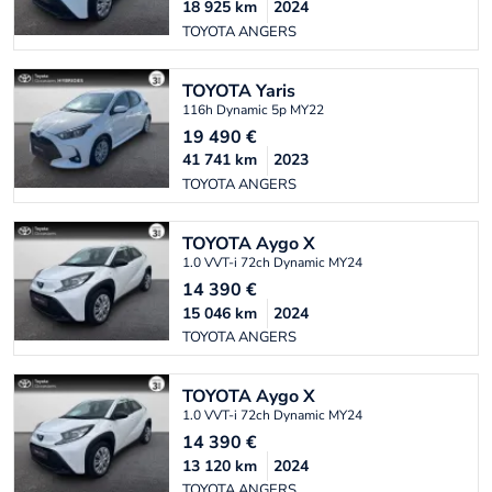
18 925
km
2024
TOYOTA ANGERS
TOYOTA
Yaris
116h Dynamic 5p MY22
19 490
€
41 741
km
2023
TOYOTA ANGERS
TOYOTA
Aygo X
1.0 VVT-i 72ch Dynamic MY24
14 390
€
15 046
km
2024
TOYOTA ANGERS
TOYOTA
Aygo X
1.0 VVT-i 72ch Dynamic MY24
14 390
€
13 120
km
2024
TOYOTA ANGERS