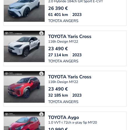
2.0 Hybride 184ch GR Sport E-CVT
26 390
€
61 401
km
2023
TOYOTA ANGERS
TOYOTA
Yaris Cross
116h Design MY22
23 490
€
27 114
km
2023
TOYOTA ANGERS
TOYOTA
Yaris Cross
116h Design MY22
23 490
€
32 185
km
2023
TOYOTA ANGERS
TOYOTA
Aygo
1.0 VVT-i 72ch x-play 5p MY20
10 990
€