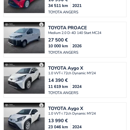
34 511
km
2021
TOYOTA ANGERS
TOYOTA
PROACE
Medium 2.0 D-4D 140 Start MC24
27 500
€
10 000
km
2026
TOYOTA ANGERS
TOYOTA
Aygo X
1.0 VVT-i 72ch Dynamic MY24
14 390
€
11 619
km
2024
TOYOTA ANGERS
TOYOTA
Aygo X
1.0 VVT-i 72ch Dynamic MY24
13 990
€
23 046
km
2024