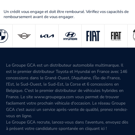
Un crédit vous engage et doit être remboursé. Vérifiez vos capacités de
remboursement avant de vous engager.
Le Groupe GCA est un distributeur automobile multimarque. Il
est le premier distributeur Toyota et Hyundai en France avec 146
concessions dans le Grand-Ouest, l’Aquitaine, l'Île-de-France,
l'Est, le Sud-Ouest, le Sud-Est, la Corse et 6 concessions en
Belgique. C'est le premier distributeur de véhicules hybrides en
France. Le site www.groupegca.com vous permet de trouver
facilement votre prochain véhicule d'occasion. Le réseau Groupe
GCA c'est aussi un service après-vente de qualité, prenez rendez-
vous en ligne.
Le Groupe GCA recrute, lancez-vous dans l'aventure, envoyez dès
à présent votre candidature spontanée
en cliquant ici
!