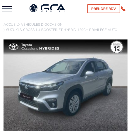
PRENDRE RDV
ACCUEIL
VÉHICULES D'OCCASION
SUZUKI S-CROSS 1.4 BOOSTERJET HYBRID 129CH PRIVILÈGE AUTO