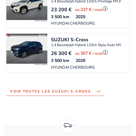
1.4 Boosterjet Hybrid 110ch Privilège MY25
23 200
€
i
237 €
ou
/ mois
3 500
km
2025
HYUNDAI CHERBOURG
SUZUKI
S-Cross
1.4 Boosterjet Hybrid 110ch Style Auto MY25
26 300
€
i
307 €
ou
/ mois
3 500
km
2026
HYUNDAI CHERBOURG
VOIR TOUTES LES SUZUKI S-CROSS