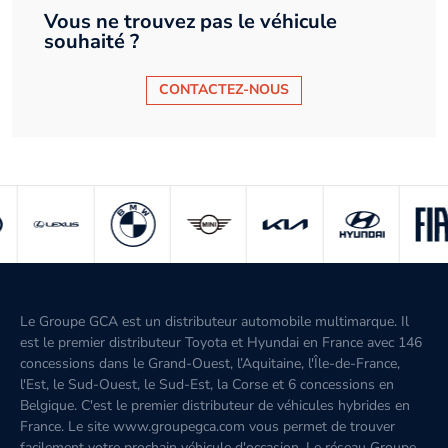
Vous ne trouvez pas le véhicule
souhaité ?
CONTACTEZ-NOUS
Le Groupe GCA est un distributeur automobile multimarque. Il
est le premier distributeur Toyota et Hyundai en France avec 146
concessions dans le Grand-Ouest, l’Aquitaine, l'Île-de-France,
l'Est, le Sud-Ouest, le Sud-Est, la Corse et 6 concessions en
Belgique. C'est le premier distributeur de véhicules hybrides en
France. Le site www.groupegca.com vous permet de trouver
facilement votre prochain véhicule d'occasion. Le réseau Groupe