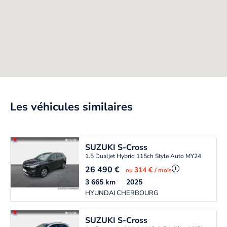
Les véhicules similaires
SUZUKI
S-Cross
1.5 Dualjet Hybrid 115ch Style Auto MY24
26 490
€
i
314 €
ou
/ mois
3 665
km
2025
HYUNDAI CHERBOURG
SUZUKI
S-Cross