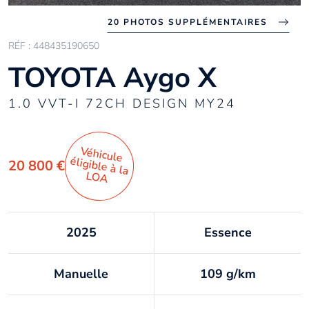
20 PHOTOS SUPPLÉMENTAIRES
RÉF : 448435190650
TOYOTA Aygo X
1.0 VVT-I 72CH DESIGN MY24
Véhicule
éligible à la
20 800 €
LO
A
2025
Essence
Manuelle
109 g/km