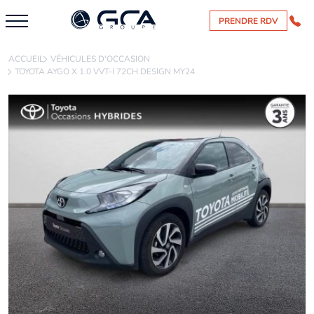
PRENDRE RDV
ACCUEIL
VÉHICULES D'OCCASION
TOYOTA AYGO X 1.0 VVT-I 72CH DESIGN MY24