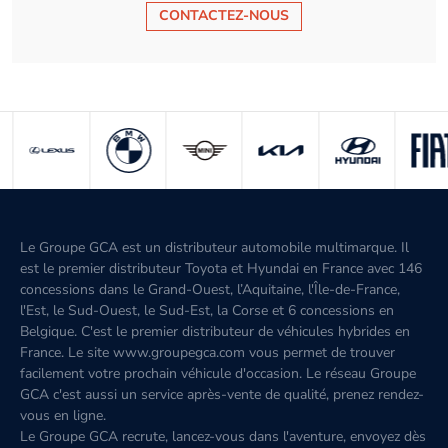
CONTACTEZ-NOUS
Le Groupe GCA est un distributeur automobile multimarque. Il
est le premier distributeur Toyota et Hyundai en France avec 146
concessions dans le Grand-Ouest, l’Aquitaine, l'Île-de-France,
l'Est, le Sud-Ouest, le Sud-Est, la Corse et 6 concessions en
Belgique. C'est le premier distributeur de véhicules hybrides en
France. Le site www.groupegca.com vous permet de trouver
facilement votre prochain véhicule d'occasion. Le réseau Groupe
GCA c'est aussi un service après-vente de qualité, prenez rendez-
vous en ligne.
Le Groupe GCA recrute, lancez-vous dans l'aventure, envoyez dès