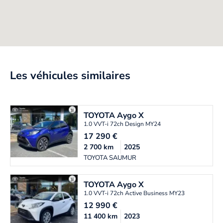
Les véhicules similaires
TOYOTA
Aygo X
1.0 VVT-i 72ch Design MY24
17 290
€
2 700
km
2025
TOYOTA SAUMUR
TOYOTA
Aygo X
1.0 VVT-i 72ch Active Business MY23
12 990
€
11 400
km
2023