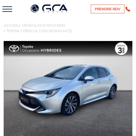
PRENDRE RDV
ACCUEIL
VÉHICULES D'OCCASION
TOYOTA COROLLA 122H DESIGN MY22