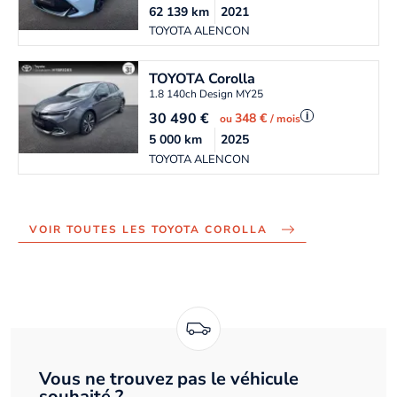
62 139
km
2021
TOYOTA ALENCON
TOYOTA
Corolla
1.8 140ch Design MY25
30 490
€
i
348 €
ou
/ mois
5 000
km
2025
TOYOTA ALENCON
VOIR TOUTES LES TOYOTA COROLLA
Vous ne trouvez pas le véhicule
souhaité ?