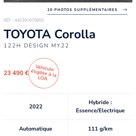
20 PHOTOS SUPPLÉMENTAIRES
RÉF : 442391870650
TOYOTA Corolla
122H DESIGN MY22
Véhicule
éligible à la
23 490 €
LO
A
Hybride :
2022
Essence/Electrique
Automatique
111 g/km