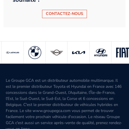
CONTACTEZ-NOUS
Le Groupe GCA est un distributeur automobile multimarque. Il
est le premier distributeur Toyota et Hyundai en France avec 146
concessions dans le Grand-Ouest, l’Aquitaine, l'Île-de-France,
l'Est, le Sud-Ouest, le Sud-Est, la Corse et 6 concessions en
Belgique. C'est le premier distributeur de véhicules hybrides en
France. Le site www.groupegca.com vous permet de trouver
facilement votre prochain véhicule d'occasion. Le réseau Groupe
GCA c'est aussi un service après-vente de qualité, prenez rendez-
vous en ligne.