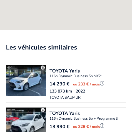
Les véhicules similaires
TOYOTA
Yaris
116h Dynamic Business 5p MY21
14 290
€
i
233 €
ou
/ mois
133 873
km
2022
TOYOTA SAUMUR
TOYOTA
Yaris
116h Dynamic Business 5p + Programme Beyond 
13 990
€
i
228 €
ou
/ mois