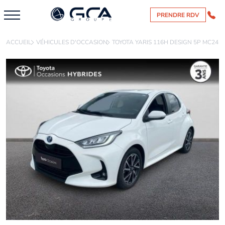
PRENDRE RDV
ACCUEIL
VÉHICULES D'OCCASION
TOYOTA YARIS 116H DESIGN 5P MC24