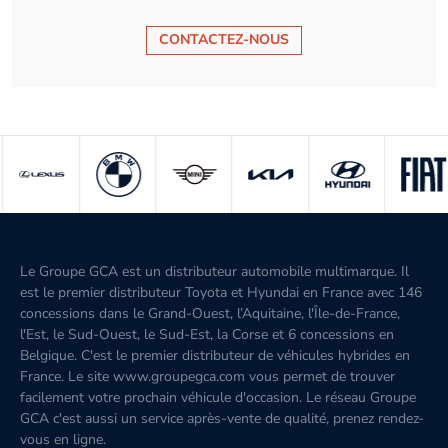
CONTACTEZ-NOUS
Le Groupe GCA est un distributeur automobile multimarque. Il
est le premier distributeur Toyota et Hyundai en France avec 146
concessions dans le Grand-Ouest, l’Aquitaine, l'Île-de-France,
l'Est, le Sud-Ouest, le Sud-Est, la Corse et 6 concessions en
Belgique. C'est le premier distributeur de véhicules hybrides en
France. Le site www.groupegca.com vous permet de trouver
facilement votre prochain véhicule d'occasion. Le réseau Groupe
GCA c'est aussi un service après-vente de qualité, prenez rendez-
vous en ligne.