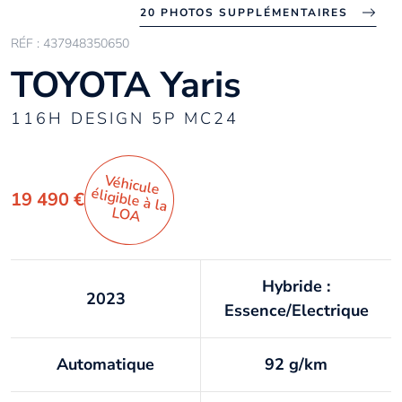
20 PHOTOS SUPPLÉMENTAIRES
RÉF : 437948350650
TOYOTA Yaris
116H DESIGN 5P MC24
Véhicule
éligible à la
19 490 €
LO
A
Hybride :
2023
Essence/Electrique
Automatique
92 g/km