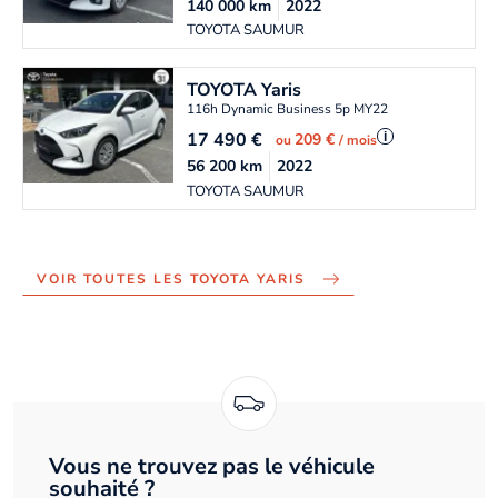
140 000
km
2022
TOYOTA SAUMUR
TOYOTA
Yaris
116h Dynamic Business 5p MY22
17 490
€
i
209 €
ou
/ mois
56 200
km
2022
TOYOTA SAUMUR
VOIR TOUTES LES TOYOTA YARIS
Vous ne trouvez pas le véhicule
souhaité ?