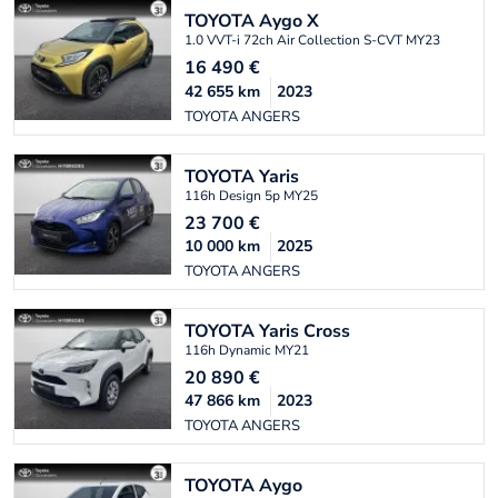
TOYOTA
Aygo X
1.0 VVT-i 72ch Air Collection S-CVT MY23
16 490
€
42 655
km
2023
TOYOTA ANGERS
TOYOTA
Yaris
116h Design 5p MY25
23 700
€
10 000
km
2025
TOYOTA ANGERS
TOYOTA
Yaris Cross
116h Dynamic MY21
20 890
€
47 866
km
2023
TOYOTA ANGERS
TOYOTA
Aygo