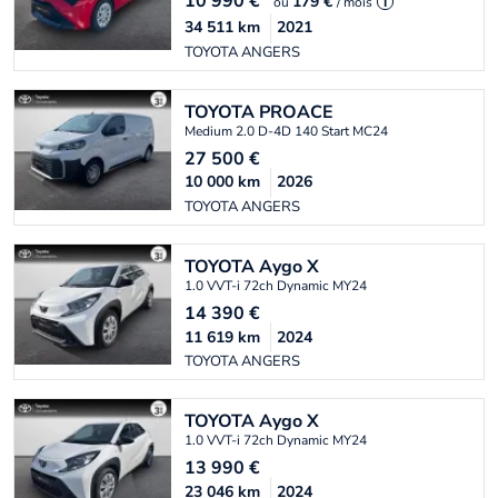
10 990
€
179 €
ou
/ mois
i
34 511
km
2021
TOYOTA ANGERS
TOYOTA
PROACE
Medium 2.0 D-4D 140 Start MC24
27 500
€
10 000
km
2026
TOYOTA ANGERS
TOYOTA
Aygo X
1.0 VVT-i 72ch Dynamic MY24
14 390
€
11 619
km
2024
TOYOTA ANGERS
TOYOTA
Aygo X
1.0 VVT-i 72ch Dynamic MY24
13 990
€
23 046
km
2024