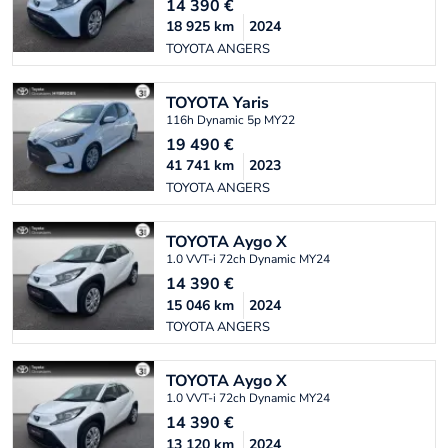
14 390
€
18 925
km
2024
TOYOTA ANGERS
TOYOTA
Yaris
116h Dynamic 5p MY22
19 490
€
41 741
km
2023
TOYOTA ANGERS
TOYOTA
Aygo X
1.0 VVT-i 72ch Dynamic MY24
14 390
€
15 046
km
2024
TOYOTA ANGERS
TOYOTA
Aygo X
1.0 VVT-i 72ch Dynamic MY24
14 390
€
13 120
km
2024