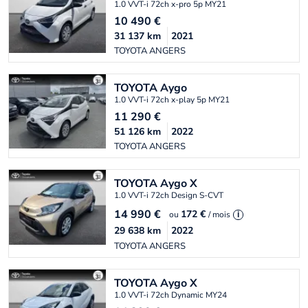
1.0 VVT-i 72ch x-pro 5p MY21
10 490
€
31 137
km
2021
TOYOTA ANGERS
TOYOTA
Aygo
1.0 VVT-i 72ch x-play 5p MY21
11 290
€
51 126
km
2022
TOYOTA ANGERS
TOYOTA
Aygo X
1.0 VVT-i 72ch Design S-CVT
14 990
€
172 €
ou
/ mois
i
29 638
km
2022
TOYOTA ANGERS
TOYOTA
Aygo X
1.0 VVT-i 72ch Dynamic MY24