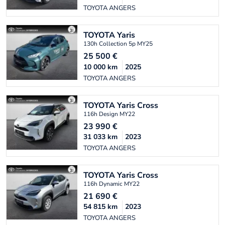
TOYOTA ANGERS
TOYOTA
Yaris
130h Collection 5p MY25
25 500
€
10 000
km
2025
TOYOTA ANGERS
TOYOTA
Yaris Cross
116h Design MY22
23 990
€
31 033
km
2023
TOYOTA ANGERS
TOYOTA
Yaris Cross
116h Dynamic MY22
21 690
€
54 815
km
2023
TOYOTA ANGERS