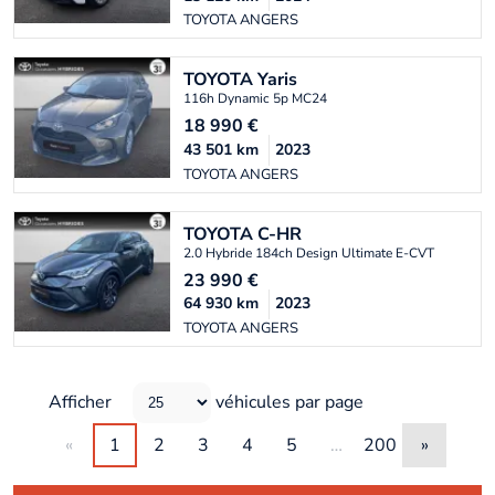
TOYOTA ANGERS
TOYOTA
Yaris
116h Dynamic 5p MC24
18 990
€
43 501
km
2023
TOYOTA ANGERS
TOYOTA
C-HR
2.0 Hybride 184ch Design Ultimate E-CVT
23 990
€
64 930
km
2023
TOYOTA ANGERS
Afficher
véhicules par page
«
1
2
3
4
5
…
200
»