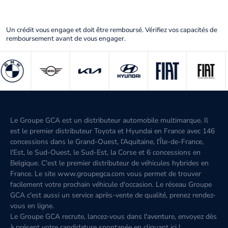
Un crédit vous engage et doit être remboursé. Vérifiez vos capacités de
remboursement avant de vous engager.
Le Groupe GCA est un distributeur automobile multimarque. Il
est le premier distributeur Toyota et Hyundai en France avec 146
concessions dans le Grand-Ouest, l’Aquitaine, l'Île-de-France,
l'Est, le Sud-Ouest, le Sud-Est, la Corse et 6 concessions en
Belgique. C'est le premier distributeur de véhicules hybrides en
France. Le site www.groupegca.com vous permet de trouver
facilement votre prochain véhicule d'occasion. Le réseau Groupe
GCA c'est aussi un service après-vente de qualité, prenez rendez-
vous en ligne.
Le Groupe GCA recrute, lancez-vous dans l'aventure, envoyez dès
à présent votre candidature spontanée
en cliquant ici
!