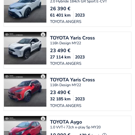
2.0 Hybride 184ch GR Sport E-CVT
26 390
€
61 401
km
2023
TOYOTA ANGERS
TOYOTA
Yaris Cross
116h Design MY22
23 490
€
27 114
km
2023
TOYOTA ANGERS
TOYOTA
Yaris Cross
116h Design MY22
23 490
€
32 185
km
2023
TOYOTA ANGERS
TOYOTA
Aygo
1.0 VVT-i 72ch x-play 5p MY20