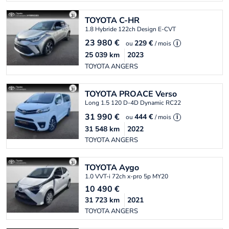
TOYOTA
C-HR
1.8 Hybride 122ch Design E-CVT
23 980
€
229 €
ou
/ mois
i
25 039
km
2023
TOYOTA ANGERS
TOYOTA
PROACE Verso
Long 1.5 120 D-4D Dynamic RC22
31 990
€
444 €
ou
/ mois
i
31 548
km
2022
TOYOTA ANGERS
TOYOTA
Aygo
1.0 VVT-i 72ch x-pro 5p MY20
10 490
€
31 723
km
2021
TOYOTA ANGERS