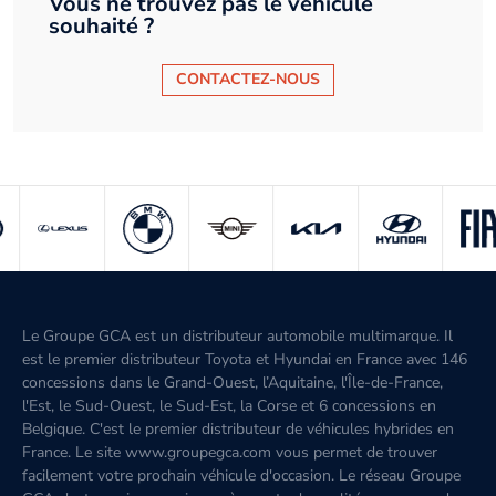
Vous ne trouvez pas le véhicule
souhaité ?
CONTACTEZ-NOUS
Le Groupe GCA est un distributeur automobile multimarque. Il
est le premier distributeur Toyota et Hyundai en France avec 146
concessions dans le Grand-Ouest, l’Aquitaine, l'Île-de-France,
l'Est, le Sud-Ouest, le Sud-Est, la Corse et 6 concessions en
Belgique. C'est le premier distributeur de véhicules hybrides en
France. Le site www.groupegca.com vous permet de trouver
facilement votre prochain véhicule d'occasion. Le réseau Groupe