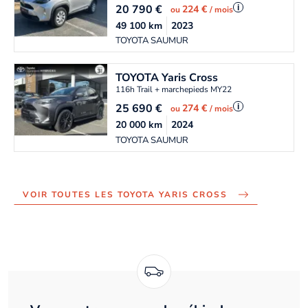
20 790
€
i
224 €
ou
/ mois
49 100
km
2023
TOYOTA SAUMUR
TOYOTA
Yaris Cross
116h Trail + marchepieds MY22
25 690
€
i
274 €
ou
/ mois
20 000
km
2024
TOYOTA SAUMUR
VOIR TOUTES LES TOYOTA YARIS CROSS