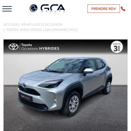
PRENDRE RDV
ACCUEIL
VÉHICULES D'OCCASION
TOYOTA YARIS CROSS 116H DYNAMIC MY22