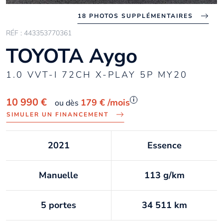
18 PHOTOS SUPPLÉMENTAIRES
RÉF : 443353770361
TOYOTA Aygo
1.0 VVT-I 72CH X-PLAY 5P MY20
i
10 990 €
179 €
/mois
ou dès
SIMULER UN FINANCEMENT
2021
Essence
Manuelle
113 g/km
5 portes
34 511 km