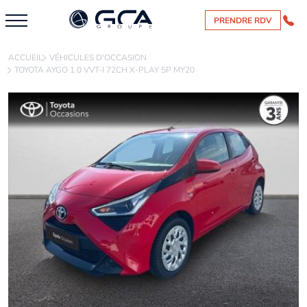
PRENDRE RDV
ACCUEIL
VÉHICULES D'OCCASION
TOYOTA AYGO 1.0 VVT-I 72CH X-PLAY 5P MY20