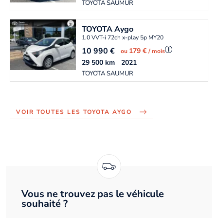
TOYOTA SAUMUR
TOYOTA
Aygo
1.0 VVT-i 72ch x-play 5p MY20
10 990
€
i
179 €
ou
/ mois
29 500
km
2021
TOYOTA SAUMUR
VOIR TOUTES LES TOYOTA AYGO
Vous ne trouvez pas le véhicule
souhaité ?