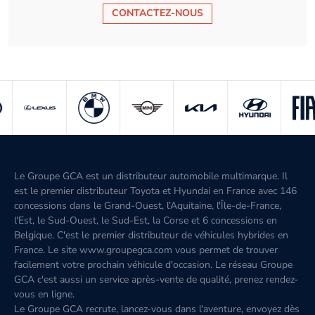
CONTACTEZ-NOUS
Le Groupe GCA est un distributeur automobile multimarque. Il
est le premier distributeur Toyota et Hyundai en France avec 146
concessions dans le Grand-Ouest, l’Aquitaine, l'Île-de-France,
l'Est, le Sud-Ouest, le Sud-Est, la Corse et 6 concessions en
Belgique. C'est le premier distributeur de véhicules hybrides en
France. Le site www.groupegca.com vous permet de trouver
facilement votre prochain véhicule d'occasion. Le réseau Groupe
GCA c'est aussi un service après-vente de qualité, prenez rendez-
vous en ligne.
Le Groupe GCA recrute, lancez-vous dans l'aventure, envoyez dès