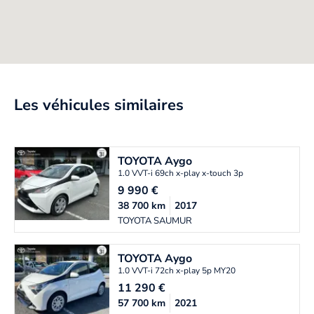
Les véhicules similaires
TOYOTA
Aygo
1.0 VVT-i 69ch x-play x-touch 3p
9 990
€
38 700
km
2017
TOYOTA SAUMUR
TOYOTA
Aygo
1.0 VVT-i 72ch x-play 5p MY20
11 290
€
57 700
km
2021