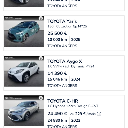
TOYOTA ANGERS
TOYOTA
Yaris
130h Collection 5p MY25
25 500
€
10 000
km
2025
TOYOTA ANGERS
TOYOTA
Aygo X
1.0 VVT-i 72ch Dynamic MY24
14 390
€
15 046
km
2024
TOYOTA ANGERS
TOYOTA
C-HR
1.8 Hybride 122ch Design E-CVT
24 490
€
229 €
ou
/ mois
i
24 880
km
2023
TOYOTA ANGERS