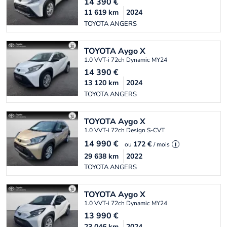
14 390
€
11 619
km
2024
TOYOTA ANGERS
TOYOTA
Aygo X
1.0 VVT-i 72ch Dynamic MY24
14 390
€
13 120
km
2024
TOYOTA ANGERS
TOYOTA
Aygo X
1.0 VVT-i 72ch Design S-CVT
14 990
€
172 €
ou
/ mois
i
29 638
km
2022
TOYOTA ANGERS
TOYOTA
Aygo X
1.0 VVT-i 72ch Dynamic MY24
13 990
€
23 046
km
2024