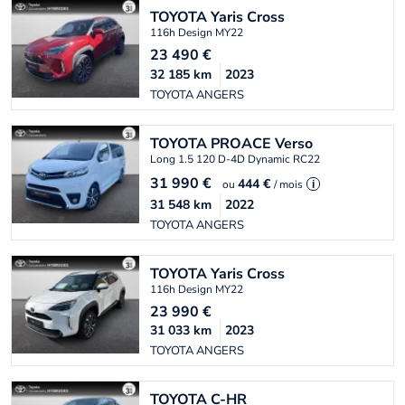
TOYOTA
Yaris Cross
116h Design MY22
23 490
€
32 185
km
2023
TOYOTA ANGERS
TOYOTA
PROACE Verso
Long 1.5 120 D-4D Dynamic RC22
31 990
€
444 €
ou
/ mois
i
31 548
km
2022
TOYOTA ANGERS
TOYOTA
Yaris Cross
116h Design MY22
23 990
€
31 033
km
2023
TOYOTA ANGERS
TOYOTA
C-HR