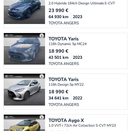
2.0 Hybride 184ch Design Ultimate E-CVT
23 990
€
64 930
km
2023
TOYOTA ANGERS
TOYOTA
Yaris
116h Dynamic 5p MC24
18 990
€
43 501
km
2023
TOYOTA ANGERS
TOYOTA
Yaris
116h Design 5p MY22
18 990
€
34 641
km
2022
TOYOTA ANGERS
TOYOTA
Aygo X
1.0 VVT-i 72ch Air Collection S-CVT MY23