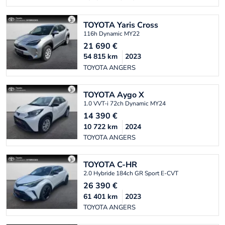
TOYOTA
Yaris Cross
116h Dynamic MY22
21 690
€
54 815
km
2023
TOYOTA ANGERS
TOYOTA
Aygo X
1.0 VVT-i 72ch Dynamic MY24
14 390
€
10 722
km
2024
TOYOTA ANGERS
TOYOTA
C-HR
2.0 Hybride 184ch GR Sport E-CVT
26 390
€
61 401
km
2023
TOYOTA ANGERS