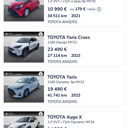
1.0 VVT-i 72ch x-play 5p MY20
10 990
€
179 €
ou
/ mois
i
34 511
km
2021
TOYOTA ANGERS
TOYOTA
Yaris Cross
116h Design MY22
23 490
€
27 114
km
2023
TOYOTA ANGERS
TOYOTA
Yaris
116h Dynamic 5p MY22
19 490
€
41 741
km
2023
TOYOTA ANGERS
TOYOTA
Aygo X
1.0 VVT-i 72ch Dynamic MY24