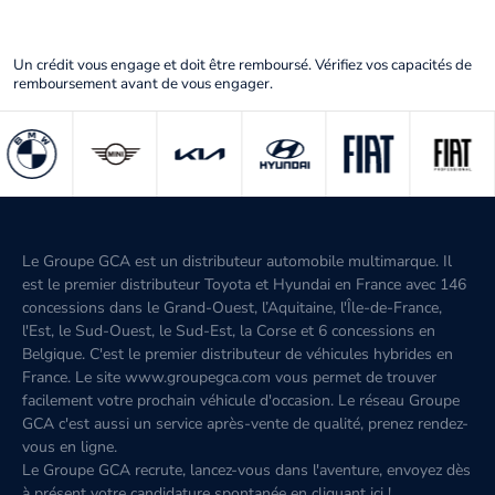
Un crédit vous engage et doit être remboursé. Vérifiez vos capacités de
remboursement avant de vous engager.
Le Groupe GCA est un distributeur automobile multimarque. Il
est le premier distributeur Toyota et Hyundai en France avec 146
concessions dans le Grand-Ouest, l’Aquitaine, l'Île-de-France,
l'Est, le Sud-Ouest, le Sud-Est, la Corse et 6 concessions en
Belgique. C'est le premier distributeur de véhicules hybrides en
France. Le site www.groupegca.com vous permet de trouver
facilement votre prochain véhicule d'occasion. Le réseau Groupe
GCA c'est aussi un service après-vente de qualité, prenez rendez-
vous en ligne.
Le Groupe GCA recrute, lancez-vous dans l'aventure, envoyez dès
à présent votre candidature spontanée
en cliquant ici
!