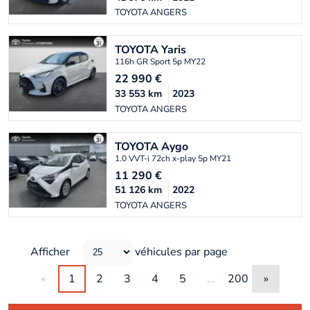
TOYOTA ANGERS
TOYOTA
Yaris
116h GR Sport 5p MY22
22 990
€
33 553
km
2023
TOYOTA ANGERS
TOYOTA
Aygo
1.0 VVT-i 72ch x-play 5p MY21
11 290
€
51 126
km
2022
TOYOTA ANGERS
Afficher
véhicules par page
«
1
2
3
4
5
…
200
»