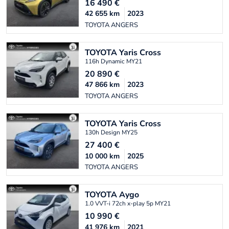
16 490
€
42 655
km
2023
TOYOTA ANGERS
TOYOTA
Yaris Cross
116h Dynamic MY21
20 890
€
47 866
km
2023
TOYOTA ANGERS
TOYOTA
Yaris Cross
130h Design MY25
27 400
€
10 000
km
2025
TOYOTA ANGERS
TOYOTA
Aygo
1.0 VVT-i 72ch x-play 5p MY21
10 990
€
41 976
km
2021