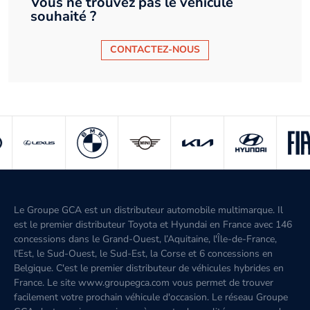
Vous ne trouvez pas le véhicule
souhaité ?
CONTACTEZ-NOUS
Le Groupe GCA est un distributeur automobile multimarque. Il
est le premier distributeur Toyota et Hyundai en France avec 146
concessions dans le Grand-Ouest, l’Aquitaine, l'Île-de-France,
l'Est, le Sud-Ouest, le Sud-Est, la Corse et 6 concessions en
Belgique. C'est le premier distributeur de véhicules hybrides en
France. Le site www.groupegca.com vous permet de trouver
facilement votre prochain véhicule d'occasion. Le réseau Groupe