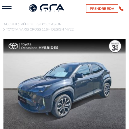
PRENDRE RDV
ACCUEIL
VÉHICULES D'OCCASION
TOYOTA YARIS CROSS 116H DESIGN MY22