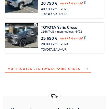
20 790
€
i
224 €
ou
/ mois
49 100
km
2023
TOYOTA SAUMUR
TOYOTA
Yaris Cross
116h Trail + marchepieds MY22
25 690
€
i
274 €
ou
/ mois
20 000
km
2024
TOYOTA SAUMUR
VOIR TOUTES LES TOYOTA YARIS CROSS