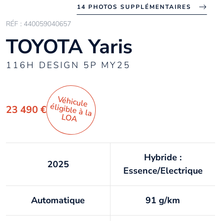
14 PHOTOS SUPPLÉMENTAIRES
RÉF : 440059040657
TOYOTA Yaris
116H DESIGN 5P MY25
Véhicule
éligible à la
23 490 €
LO
A
Hybride :
2025
Essence/Electrique
Automatique
91 g/km