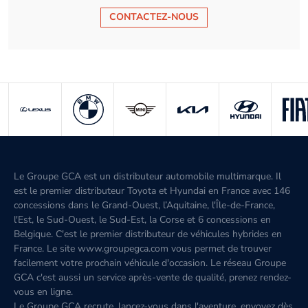
CONTACTEZ-NOUS
Le Groupe GCA est un distributeur automobile multimarque. Il
est le premier distributeur Toyota et Hyundai en France avec 146
concessions dans le Grand-Ouest, l’Aquitaine, l'Île-de-France,
l'Est, le Sud-Ouest, le Sud-Est, la Corse et 6 concessions en
Belgique. C'est le premier distributeur de véhicules hybrides en
France. Le site www.groupegca.com vous permet de trouver
facilement votre prochain véhicule d'occasion. Le réseau Groupe
GCA c'est aussi un service après-vente de qualité, prenez rendez-
vous en ligne.
Le Groupe GCA recrute, lancez-vous dans l'aventure, envoyez dès