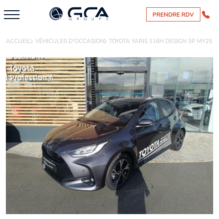
PRENDRE RDV
ACCUEIL
VÉHICULES D'OCCASION
TOYOTA YARIS 116H DESIGN 5P MY25