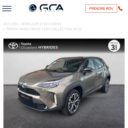
PRENDRE RDV
ACCUEIL
VÉHICULES D'OCCASION
TOYOTA YARIS CROSS 116H COLLECTION MY22