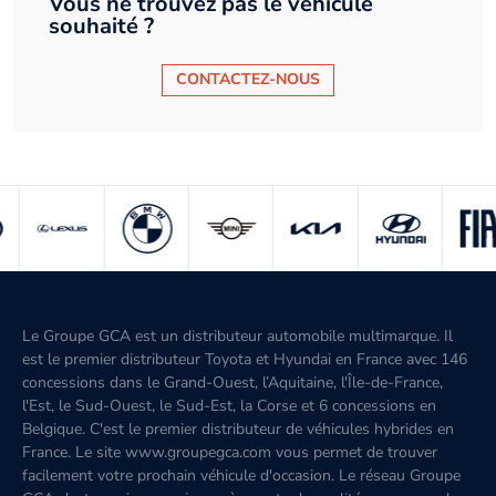
Vous ne trouvez pas le véhicule
souhaité ?
CONTACTEZ-NOUS
Le Groupe GCA est un distributeur automobile multimarque. Il
est le premier distributeur Toyota et Hyundai en France avec 146
concessions dans le Grand-Ouest, l’Aquitaine, l'Île-de-France,
l'Est, le Sud-Ouest, le Sud-Est, la Corse et 6 concessions en
Belgique. C'est le premier distributeur de véhicules hybrides en
France. Le site www.groupegca.com vous permet de trouver
facilement votre prochain véhicule d'occasion. Le réseau Groupe