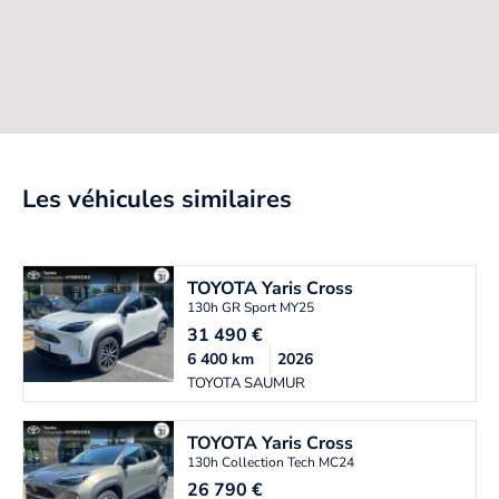
Les véhicules similaires
TOYOTA
Yaris Cross
130h GR Sport MY25
31 490
€
6 400
km
2026
TOYOTA SAUMUR
TOYOTA
Yaris Cross
130h Collection Tech MC24
26 790
€