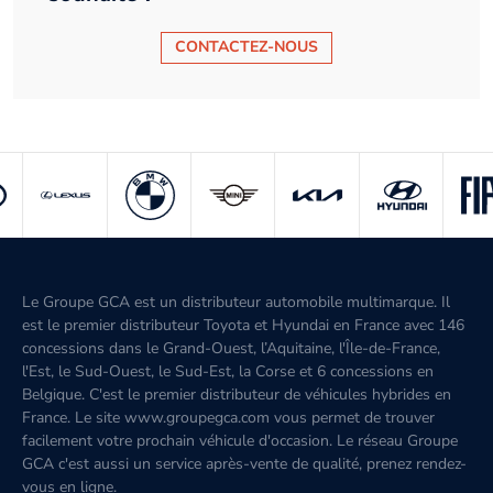
CONTACTEZ-NOUS
Le Groupe GCA est un distributeur automobile multimarque. Il
est le premier distributeur Toyota et Hyundai en France avec 146
concessions dans le Grand-Ouest, l’Aquitaine, l'Île-de-France,
l'Est, le Sud-Ouest, le Sud-Est, la Corse et 6 concessions en
Belgique. C'est le premier distributeur de véhicules hybrides en
France. Le site www.groupegca.com vous permet de trouver
facilement votre prochain véhicule d'occasion. Le réseau Groupe
GCA c'est aussi un service après-vente de qualité, prenez rendez-
vous en ligne.