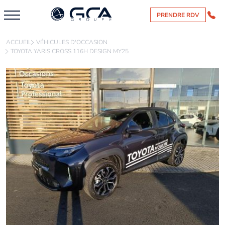
PRENDRE RDV
ACCUEIL
VÉHICULES D'OCCASION
TOYOTA YARIS CROSS 116H DESIGN MY25