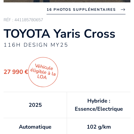
16 PHOTOS SUPPLÉMENTAIRES
RÉF : 441185780657
TOYOTA Yaris Cross
116H DESIGN MY25
Véhicule
éligible à la
27 990 €
LO
A
Hybride :
2025
Essence/Electrique
Automatique
102 g/km