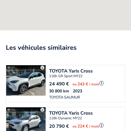
Les véhicules similaires
TOYOTA
Yaris Cross
116h GR Sport MY22
24 490
€
i
243 €
ou
/ mois
30 800
km
2023
TOYOTA SAUMUR
TOYOTA
Yaris Cross
116h Dynamic MY22
20 790
€
i
224 €
ou
/ mois