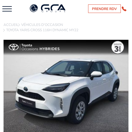
PRENDRE RDV
ACCUEIL
VÉHICULES D'OCCASION
TOYOTA YARIS CROSS 116H DYNAMIC MY22