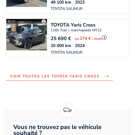
49 100
km
2023
TOYOTA SAUMUR
TOYOTA
Yaris Cross
116h Trail + marchepieds MY22
25 690
€
i
274 €
ou
/ mois
20 000
km
2024
TOYOTA SAUMUR
VOIR TOUTES LES TOYOTA YARIS CROSS
Vous ne trouvez pas le véhicule
souhaité ?