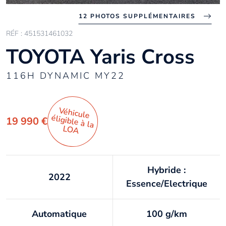
12 PHOTOS SUPPLÉMENTAIRES
RÉF : 451531461032
TOYOTA Yaris Cross
116H DYNAMIC MY22
Véhicule
éligible à la
19 990 €
LO
A
Hybride :
2022
Essence/Electrique
Automatique
100 g/km