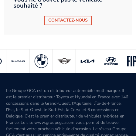
souhaité ?
CONTACTEZ-NOUS
Le Groupe GCA est un distributeur automobile multimarque. Il
est le premier distributeur Toyota et Hyundai en France avec 146
concessions dans le Grand-Ouest, l’Aquitaine, l'Île-de-France,
l'Est, le Sud-Ouest, le Sud-Est, la Corse et 6 concessions en
Belgique. C'est le premier distributeur de véhicules hybrides en
France. Le site www.groupegca.com vous permet de trouver
facilement votre prochain véhicule d'occasion. Le réseau Groupe
GCA c'est aussi un service après-vente de qualité, prenez rendez-