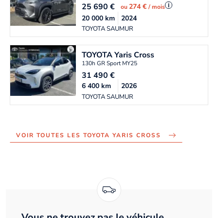
25 690
€
i
274 €
ou
/ mois
20 000
km
2024
TOYOTA SAUMUR
TOYOTA
Yaris Cross
130h GR Sport MY25
31 490
€
6 400
km
2026
TOYOTA SAUMUR
VOIR TOUTES LES TOYOTA YARIS CROSS
Vous ne trouvez pas le véhicule