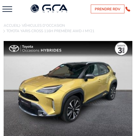
PRENDRE RDV
ACCUEIL
VÉHICULES D'OCCASION
TOYOTA YARIS CROSS 116H PREMIÈRE AWD-I MY21