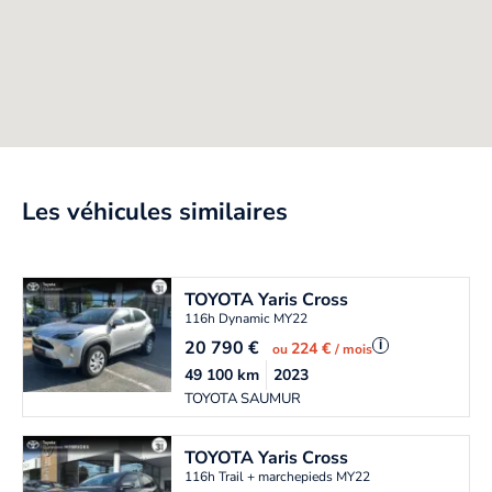
Les véhicules similaires
TOYOTA
Yaris Cross
116h Dynamic MY22
20 790
€
i
224 €
ou
/ mois
49 100
km
2023
TOYOTA SAUMUR
TOYOTA
Yaris Cross
116h Trail + marchepieds MY22