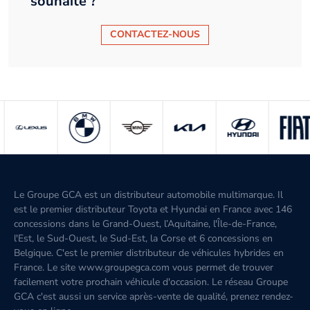
souhaité ?
CONTACTEZ-NOUS
Le Groupe GCA est un distributeur automobile multimarque. Il
est le premier distributeur Toyota et Hyundai en France avec 146
concessions dans le Grand-Ouest, l’Aquitaine, l'Île-de-France,
l'Est, le Sud-Ouest, le Sud-Est, la Corse et 6 concessions en
Belgique. C'est le premier distributeur de véhicules hybrides en
France. Le site www.groupegca.com vous permet de trouver
facilement votre prochain véhicule d'occasion. Le réseau Groupe
GCA c'est aussi un service après-vente de qualité, prenez rendez-