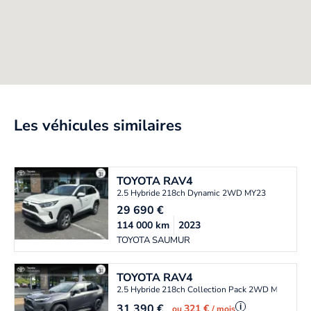
Les véhicules similaires
TOYOTA
RAV4
2.5 Hybride 218ch Dynamic 2WD MY23
29 690
€
114 000
km
2023
TOYOTA SAUMUR
TOYOTA
RAV4
2.5 Hybride 218ch Collection Pack 2WD MY22
31 390
€
i
321 €
ou
/ mois