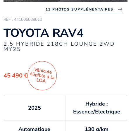
13 PHOTOS SUPPLÉMENTAIRES
RÉF : 441005088010
TOYOTA RAV4
2.5 HYBRIDE 218CH LOUNGE 2WD
MY25
Véhicule
éligible à la
45 490 €
LO
A
Hybride :
2025
Essence/Electrique
Automatique
130 g/km