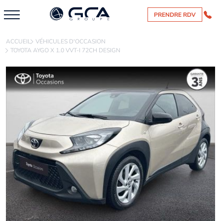
PRENDRE RDV
ACCUEIL
VÉHICULES D'OCCASION
TOYOTA AYGO X 1.0 VVT-I 72CH DESIGN