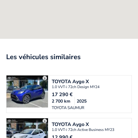
Les véhicules similaires
TOYOTA
Aygo X
1.0 VVT-i 72ch Design MY24
17 290
€
2 700
km
2025
TOYOTA SAUMUR
TOYOTA
Aygo X
1.0 VVT-i 72ch Active Business MY23
12 990
€