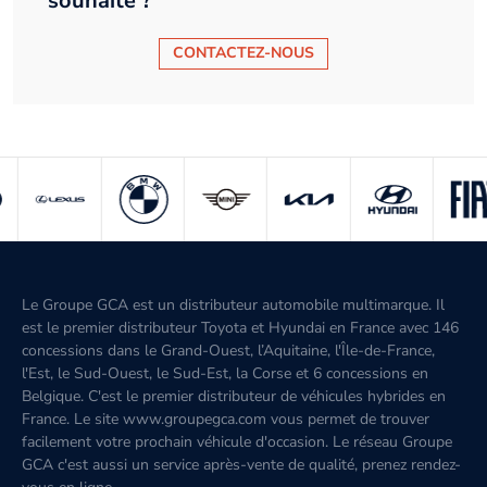
souhaité ?
CONTACTEZ-NOUS
Le Groupe GCA est un distributeur automobile multimarque. Il
est le premier distributeur Toyota et Hyundai en France avec 146
concessions dans le Grand-Ouest, l’Aquitaine, l'Île-de-France,
l'Est, le Sud-Ouest, le Sud-Est, la Corse et 6 concessions en
Belgique. C'est le premier distributeur de véhicules hybrides en
France. Le site www.groupegca.com vous permet de trouver
facilement votre prochain véhicule d'occasion. Le réseau Groupe
GCA c'est aussi un service après-vente de qualité, prenez rendez-