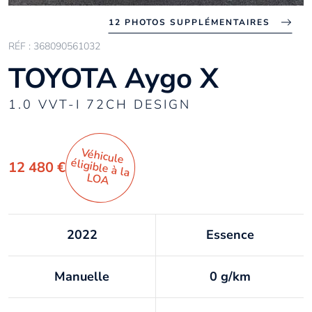
12 PHOTOS SUPPLÉMENTAIRES
RÉF : 368090561032
TOYOTA Aygo X
1.0 VVT-I 72CH DESIGN
Véhicule
éligible à la
12 480 €
LO
A
2022
Essence
Manuelle
0 g/km