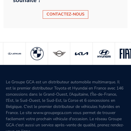
souhaité ?
CONTACTEZ-NOUS
Le Groupe GCA est un distributeur automobile multimarque. Il
est le premier distributeur Toyota et Hyundai en France avec 146
concessions dans le Grand-Ouest, l’Aquitaine, l'Île-de-France,
l'Est, le Sud-Ouest, le Sud-Est, la Corse et 6 concessions en
Belgique. C'est le premier distributeur de véhicules hybrides en
France. Le site www.groupegca.com vous permet de trouver
facilement votre prochain véhicule d'occasion. Le réseau Groupe
GCA c'est aussi un service après-vente de qualité, prenez rendez-