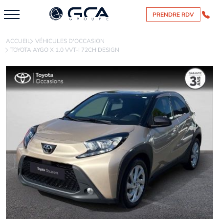
PRENDRE RDV
ACCUEIL
VÉHICULES D'OCCASION
TOYOTA AYGO X 1.0 VVT-I 72CH DESIGN