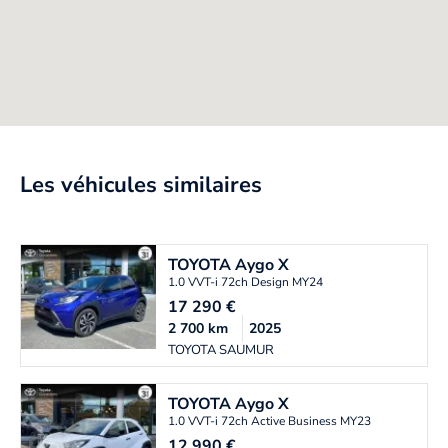
Les véhicules similaires
TOYOTA
Aygo X
1.0 VVT-i 72ch Design MY24
17 290
€
2 700
km
2025
TOYOTA SAUMUR
TOYOTA
Aygo X
1.0 VVT-i 72ch Active Business MY23
12 990
€