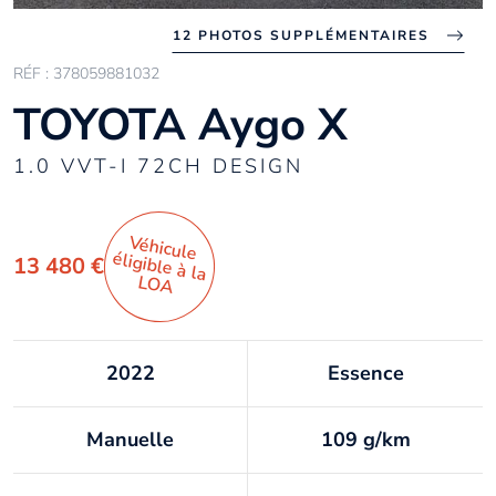
12 PHOTOS SUPPLÉMENTAIRES
RÉF : 378059881032
TOYOTA Aygo X
1.0 VVT-I 72CH DESIGN
Véhicule
éligible à la
13 480 €
LO
A
2022
Essence
Manuelle
109 g/km