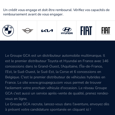
Un crédit vous engage et doit être remboursé. Vérifiez vos capacités de
remboursement avant de vous engager.
Le Groupe GCA est un distributeur automobile multimarque. Il
est le premier distributeur Toyota et Hyundai en France avec 146
concessions dans le Grand-Ouest, l’Aquitaine, l'Île-de-France,
l'Est, le Sud-Ouest, le Sud-Est, la Corse et 6 concessions en
Belgique. C'est le premier distributeur de véhicules hybrides en
France. Le site www.groupegca.com vous permet de trouver
facilement votre prochain véhicule d'occasion. Le réseau Groupe
GCA c'est aussi un service après-vente de qualité, prenez rendez-
vous en ligne.
Le Groupe GCA recrute, lancez-vous dans l'aventure, envoyez dès
à présent votre candidature spontanée
en cliquant ici
!