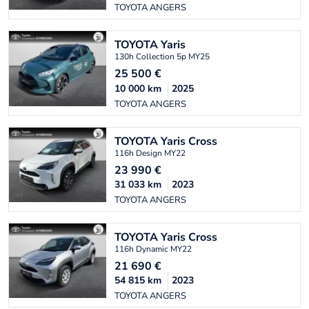
TOYOTA ANGERS
TOYOTA
Yaris
130h Collection 5p MY25
25 500
€
10 000
km
2025
TOYOTA ANGERS
TOYOTA
Yaris Cross
116h Design MY22
23 990
€
31 033
km
2023
TOYOTA ANGERS
TOYOTA
Yaris Cross
116h Dynamic MY22
21 690
€
54 815
km
2023
TOYOTA ANGERS