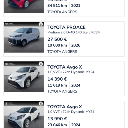
34 511
km
2021
TOYOTA ANGERS
TOYOTA
PROACE
Medium 2.0 D-4D 140 Start MC24
27 500
€
10 000
km
2026
TOYOTA ANGERS
TOYOTA
Aygo X
1.0 VVT-i 72ch Dynamic MY24
14 390
€
11 619
km
2024
TOYOTA ANGERS
TOYOTA
Aygo X
1.0 VVT-i 72ch Dynamic MY24
13 990
€
23 046
km
2024