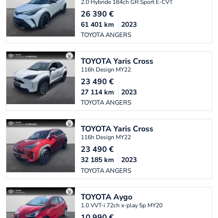
2.0 Hybride 184ch GR Sport E-CVT
26 390
€
61 401
km
2023
TOYOTA ANGERS
TOYOTA
Yaris Cross
116h Design MY22
23 490
€
27 114
km
2023
TOYOTA ANGERS
TOYOTA
Yaris Cross
116h Design MY22
23 490
€
32 185
km
2023
TOYOTA ANGERS
TOYOTA
Aygo
1.0 VVT-i 72ch x-play 5p MY20
10 990
€