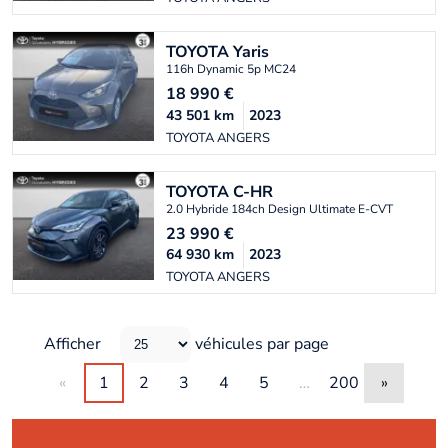
TOYOTA
Yaris
116h Dynamic 5p MC24
18 990
€
43 501
km
2023
TOYOTA ANGERS
TOYOTA
C-HR
2.0 Hybride 184ch Design Ultimate E-CVT
23 990
€
64 930
km
2023
TOYOTA ANGERS
Afficher
véhicules par page
«
1
2
3
4
5
…
200
»