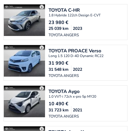
TOYOTA
C-HR
1.8 Hybride 122ch Design E-CVT
23 980
€
25 039
km
2023
TOYOTA ANGERS
TOYOTA
PROACE Verso
Long 1.5 120 D-4D Dynamic RC22
31 990
€
31 548
km
2022
TOYOTA ANGERS
TOYOTA
Aygo
1.0 VVT-i 72ch x-pro 5p MY20
10 490
€
31 723
km
2021
TOYOTA ANGERS