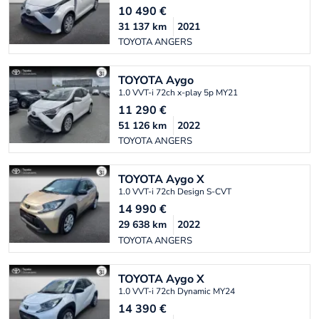
10 490
€
31 137
km
2021
TOYOTA ANGERS
TOYOTA
Aygo
1.0 VVT-i 72ch x-play 5p MY21
11 290
€
51 126
km
2022
TOYOTA ANGERS
TOYOTA
Aygo X
1.0 VVT-i 72ch Design S-CVT
14 990
€
29 638
km
2022
TOYOTA ANGERS
TOYOTA
Aygo X
1.0 VVT-i 72ch Dynamic MY24
14 390
€