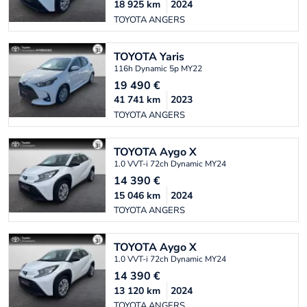
18 925
km
2024
TOYOTA ANGERS
TOYOTA
Yaris
116h Dynamic 5p MY22
19 490
€
41 741
km
2023
TOYOTA ANGERS
TOYOTA
Aygo X
1.0 VVT-i 72ch Dynamic MY24
14 390
€
15 046
km
2024
TOYOTA ANGERS
TOYOTA
Aygo X
1.0 VVT-i 72ch Dynamic MY24
14 390
€
13 120
km
2024
TOYOTA ANGERS