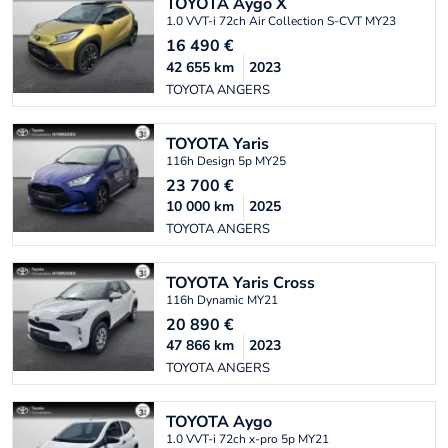
TOYOTA
Aygo X
1.0 VVT-i 72ch Air Collection S-CVT MY23
16 490
€
42 655
km
2023
TOYOTA ANGERS
TOYOTA
Yaris
116h Design 5p MY25
23 700
€
10 000
km
2025
TOYOTA ANGERS
TOYOTA
Yaris Cross
116h Dynamic MY21
20 890
€
47 866
km
2023
TOYOTA ANGERS
TOYOTA
Aygo
1.0 VVT-i 72ch x-pro 5p MY21