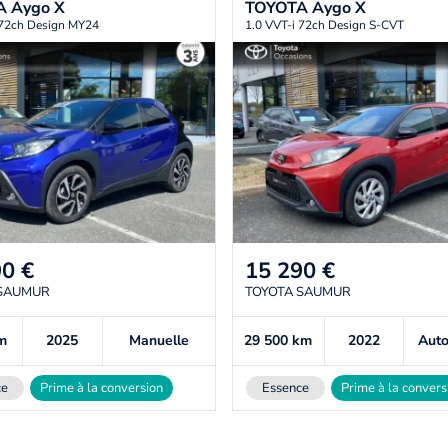
A
Aygo X
TOYOTA
Aygo X
 72ch Design MY24
1.0 VVT-i 72ch Design S-CVT
90
€
15 290
€
 SAUMUR
TOYOTA SAUMUR
m
2025
Manuelle
29 500
km
2022
Aut
ce
Prime à la conversion
Essence
Prime à la convers