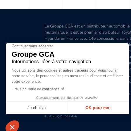
Le Groupe GCA est un distributeur automobile
multimarque. Il est le premier distributeur Toyo
Hyundai en France avec 146 concessions dans 
Grand-Ouest, l’Aquitaine, l'Île-de-France, l'Est, 
Ouest, le Sud-Est, la Corse et 6 concessions en
Belgique. C'est le premier distributeur de véhicu
hybrides en France. Le site www.groupegca.co
permet de trouver facilement votre prochain véh
d'occasion. Le réseau Groupe GCA c'est aussi u
service après-vente de qualité, prenez rendez-v
ligne.
Le Groupe GCA recrute, lancez-vous dans l'aven
envoyez dès à présent votre candidature
spontanée
en cliquant ici
!
© 2026 groupe GCA