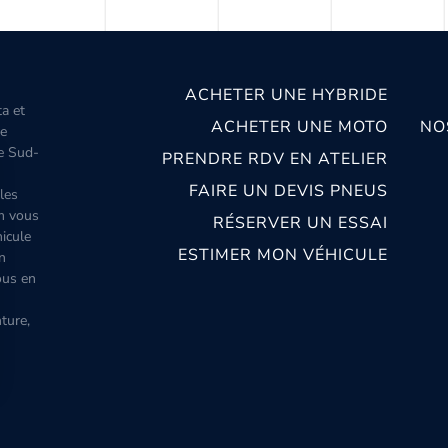
ACHETER UNE HYBRIDE
ta et
ACHETER UNE MOTO
NO
le
le Sud-
PRENDRE RDV EN ATELIER
FAIRE UN DEVIS PNEUS
les
m vous
RÉSERVER UN ESSAI
icule
ESTIMER MON VÉHICULE
n
ous en
ture,