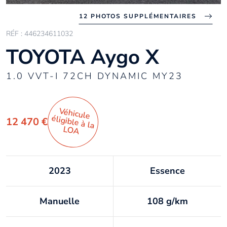
12 PHOTOS SUPPLÉMENTAIRES
RÉF : 446234611032
TOYOTA Aygo X
1.0 VVT-I 72CH DYNAMIC MY23
Véhicule
éligible à la
12 470 €
LO
A
2023
Essence
Manuelle
108 g/km