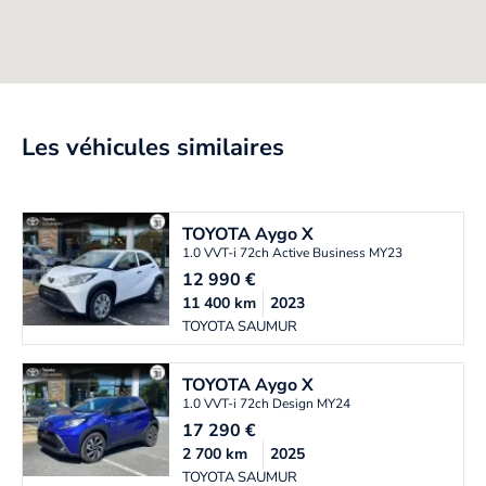
Les véhicules similaires
TOYOTA
Aygo X
1.0 VVT-i 72ch Active Business MY23
12 990
€
11 400
km
2023
TOYOTA SAUMUR
TOYOTA
Aygo X
1.0 VVT-i 72ch Design MY24
17 290
€
2 700
km
2025
TOYOTA SAUMUR