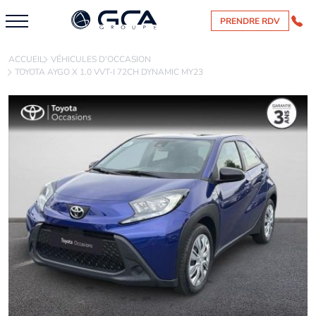
PRENDRE RDV
ACCUEIL
VÉHICULES D'OCCASION
TOYOTA AYGO X 1.0 VVT-I 72CH DYNAMIC MY23