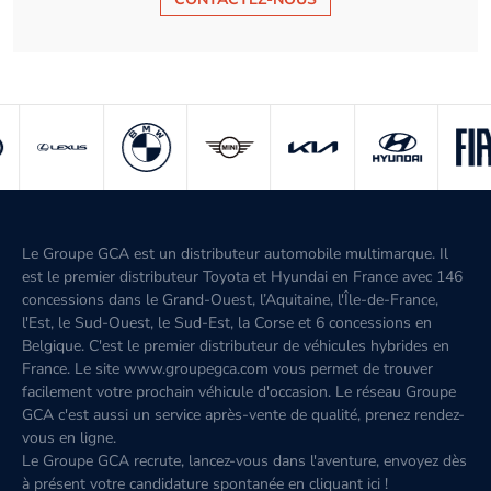
Le Groupe GCA est un distributeur automobile multimarque. Il
est le premier distributeur Toyota et Hyundai en France avec 146
concessions dans le Grand-Ouest, l’Aquitaine, l'Île-de-France,
l'Est, le Sud-Ouest, le Sud-Est, la Corse et 6 concessions en
Belgique. C'est le premier distributeur de véhicules hybrides en
France. Le site www.groupegca.com vous permet de trouver
facilement votre prochain véhicule d'occasion. Le réseau Groupe
GCA c'est aussi un service après-vente de qualité, prenez rendez-
vous en ligne.
Le Groupe GCA recrute, lancez-vous dans l'aventure, envoyez dès
à présent votre candidature spontanée
en cliquant ici
!