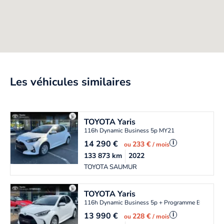
Les véhicules similaires
TOYOTA
Yaris
116h Dynamic Business 5p MY21
14 290
€
i
233 €
ou
/ mois
133 873
km
2022
TOYOTA SAUMUR
TOYOTA
Yaris
116h Dynamic Business 5p + Programme Beyond 
13 990
€
i
228 €
ou
/ mois