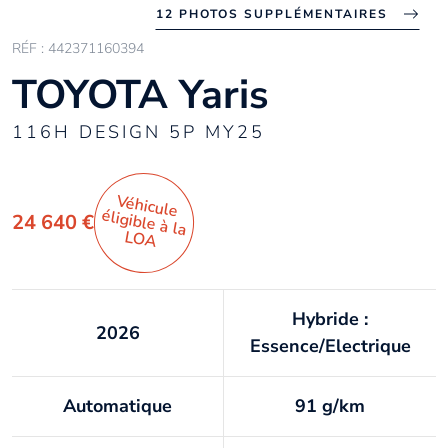
12 PHOTOS SUPPLÉMENTAIRES
RÉF : 442371160394
TOYOTA Yaris
116H DESIGN 5P MY25
Véhicule
éligible à la
24 640 €
LO
A
Hybride :
2026
Essence/Electrique
Automatique
91 g/km