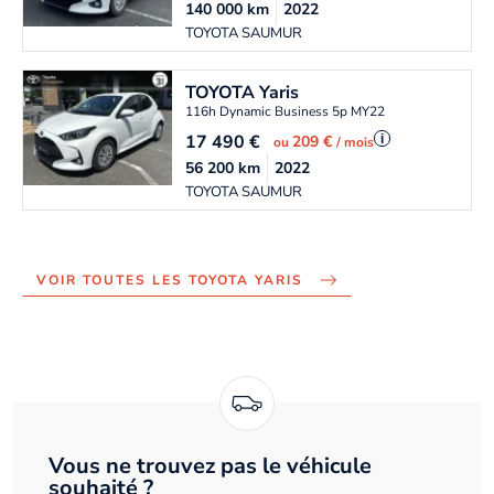
140 000
km
2022
TOYOTA SAUMUR
TOYOTA
Yaris
116h Dynamic Business 5p MY22
17 490
€
i
209 €
ou
/ mois
56 200
km
2022
TOYOTA SAUMUR
VOIR TOUTES LES TOYOTA YARIS
Vous ne trouvez pas le véhicule
souhaité ?