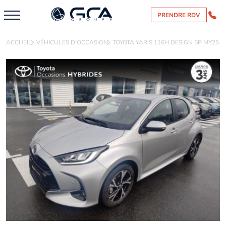
PRENDRE RDV
ACCUEIL
VÉHICULES D'OCCASION
TOYOTA YARIS 116H DESIGN 5P MY25