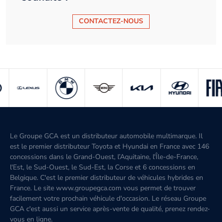
CONTACTEZ-NOUS
Le Groupe GCA est un distributeur automobile multimarque. Il
est le premier distributeur Toyota et Hyundai en France avec 146
concessions dans le Grand-Ouest, l’Aquitaine, l'Île-de-France,
l'Est, le Sud-Ouest, le Sud-Est, la Corse et 6 concessions en
Belgique. C'est le premier distributeur de véhicules hybrides en
France. Le site www.groupegca.com vous permet de trouver
facilement votre prochain véhicule d'occasion. Le réseau Groupe
GCA c'est aussi un service après-vente de qualité, prenez rendez-
vous en ligne.