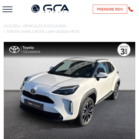
PRENDRE RDV
ACCUEIL
VÉHICULES D'OCCASION
TOYOTA YARIS CROSS 116H DESIGN MY25