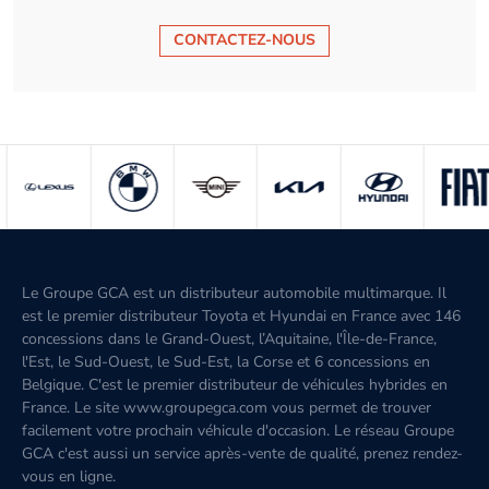
CONTACTEZ-NOUS
Le Groupe GCA est un distributeur automobile multimarque. Il
est le premier distributeur Toyota et Hyundai en France avec 146
concessions dans le Grand-Ouest, l’Aquitaine, l'Île-de-France,
l'Est, le Sud-Ouest, le Sud-Est, la Corse et 6 concessions en
Belgique. C'est le premier distributeur de véhicules hybrides en
France. Le site www.groupegca.com vous permet de trouver
facilement votre prochain véhicule d'occasion. Le réseau Groupe
GCA c'est aussi un service après-vente de qualité, prenez rendez-
vous en ligne.