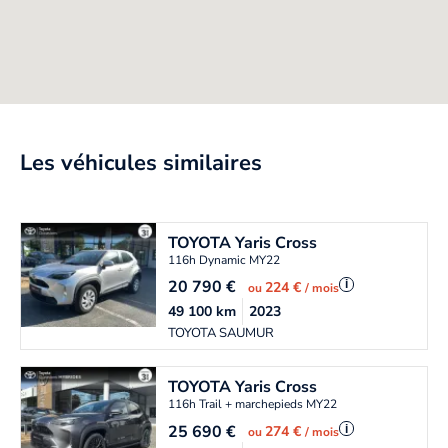
Les véhicules similaires
TOYOTA
Yaris Cross
116h Dynamic MY22
20 790
€
i
224 €
ou
/ mois
49 100
km
2023
TOYOTA SAUMUR
TOYOTA
Yaris Cross
116h Trail + marchepieds MY22
25 690
€
i
274 €
ou
/ mois