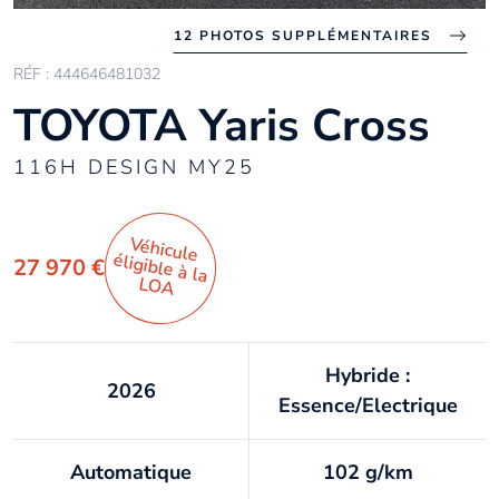
12 PHOTOS SUPPLÉMENTAIRES
RÉF : 444646481032
TOYOTA Yaris Cross
116H DESIGN MY25
Véhicule
éligible à la
27 970 €
LO
A
Hybride :
2026
Essence/Electrique
Automatique
102 g/km