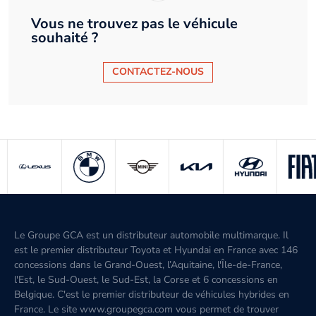
Vous ne trouvez pas le véhicule
souhaité ?
CONTACTEZ-NOUS
Le Groupe GCA est un distributeur automobile multimarque. Il
est le premier distributeur Toyota et Hyundai en France avec 146
concessions dans le Grand-Ouest, l’Aquitaine, l'Île-de-France,
l'Est, le Sud-Ouest, le Sud-Est, la Corse et 6 concessions en
Belgique. C'est le premier distributeur de véhicules hybrides en
France. Le site www.groupegca.com vous permet de trouver