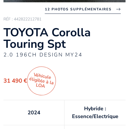
12 PHOTOS SUPPLÉMENTAIRES
RÉF : 442822212781
TOYOTA Corolla
Touring Spt
2.0 196CH DESIGN MY24
Véhicule
éligible à la
31 490 €
LO
A
Hybride :
2024
Essence/Electrique