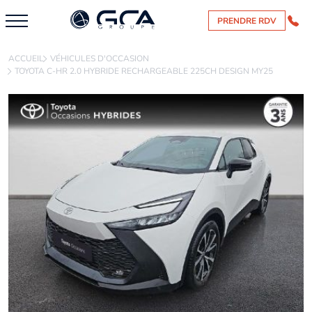
PRENDRE RDV
ACCUEIL
VÉHICULES D'OCCASION
TOYOTA C-HR 2.0 HYBRIDE RECHARGEABLE 225CH DESIGN MY25