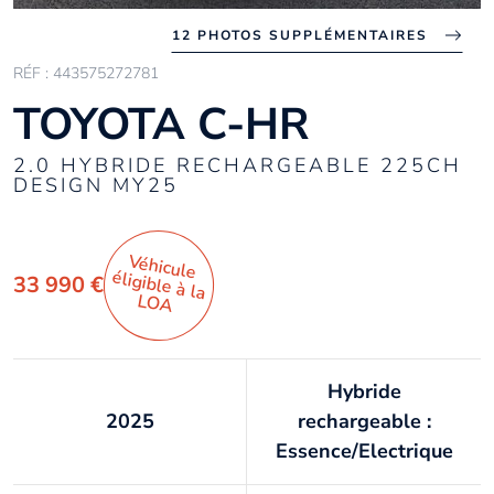
12 PHOTOS SUPPLÉMENTAIRES
RÉF : 443575272781
TOYOTA C-HR
2.0 HYBRIDE RECHARGEABLE 225CH
DESIGN MY25
Véhicule
éligible à la
33 990 €
LO
A
Hybride
2025
rechargeable :
Essence/Electrique