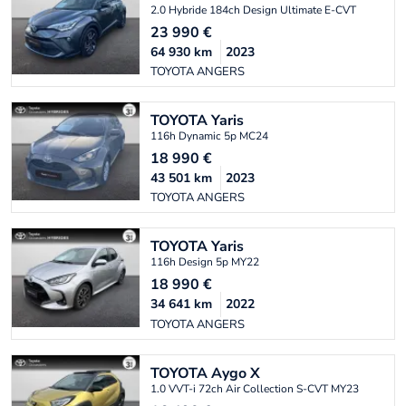
2.0 Hybride 184ch Design Ultimate E-CVT
23 990
€
64 930
km
2023
TOYOTA ANGERS
TOYOTA
Yaris
116h Dynamic 5p MC24
18 990
€
43 501
km
2023
TOYOTA ANGERS
TOYOTA
Yaris
116h Design 5p MY22
18 990
€
34 641
km
2022
TOYOTA ANGERS
TOYOTA
Aygo X
1.0 VVT-i 72ch Air Collection S-CVT MY23