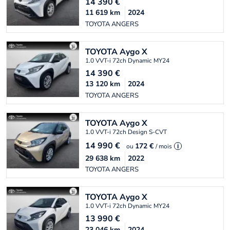
14 390
€
11 619
km
2024
TOYOTA ANGERS
TOYOTA
Aygo X
1.0 VVT-i 72ch Dynamic MY24
14 390
€
13 120
km
2024
TOYOTA ANGERS
TOYOTA
Aygo X
1.0 VVT-i 72ch Design S-CVT
14 990
€
172 €
ou
/ mois
i
29 638
km
2022
TOYOTA ANGERS
TOYOTA
Aygo X
1.0 VVT-i 72ch Dynamic MY24
13 990
€
23 046
km
2024