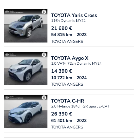
TOYOTA
Yaris Cross
116h Dynamic MY22
21 690
€
54 815
km
2023
TOYOTA ANGERS
TOYOTA
Aygo X
1.0 VVT-i 72ch Dynamic MY24
14 390
€
10 722
km
2024
TOYOTA ANGERS
TOYOTA
C-HR
2.0 Hybride 184ch GR Sport E-CVT
26 390
€
61 401
km
2023
TOYOTA ANGERS