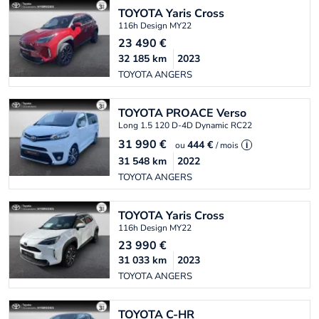
TOYOTA
Yaris Cross
116h Design MY22
23 490
€
32 185
km
2023
TOYOTA ANGERS
TOYOTA
PROACE Verso
Long 1.5 120 D-4D Dynamic RC22
31 990
€
444 €
ou
/ mois
i
31 548
km
2022
TOYOTA ANGERS
TOYOTA
Yaris Cross
116h Design MY22
23 990
€
31 033
km
2023
TOYOTA ANGERS
TOYOTA
C-HR