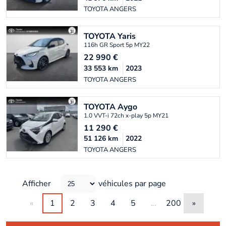
TOYOTA ANGERS
TOYOTA
Yaris
116h GR Sport 5p MY22
22 990
€
33 553
km
2023
TOYOTA ANGERS
TOYOTA
Aygo
1.0 VVT-i 72ch x-play 5p MY21
11 290
€
51 126
km
2022
TOYOTA ANGERS
Afficher
véhicules par page
«
1
2
3
4
5
…
200
»