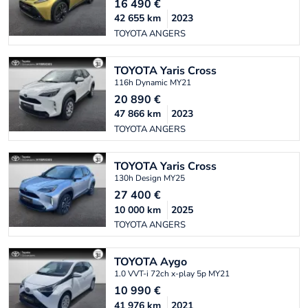
16 490
€
42 655
km
2023
TOYOTA ANGERS
TOYOTA
Yaris Cross
116h Dynamic MY21
20 890
€
47 866
km
2023
TOYOTA ANGERS
TOYOTA
Yaris Cross
130h Design MY25
27 400
€
10 000
km
2025
TOYOTA ANGERS
TOYOTA
Aygo
1.0 VVT-i 72ch x-play 5p MY21
10 990
€
41 976
km
2021