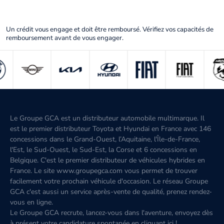
Un crédit vous engage et doit être remboursé. Vérifiez vos capacités de
remboursement avant de vous engager.
Le Groupe GCA est un distributeur automobile multimarque. Il
est le premier distributeur Toyota et Hyundai en France avec 146
concessions dans le Grand-Ouest, l’Aquitaine, l'Île-de-France,
l'Est, le Sud-Ouest, le Sud-Est, la Corse et 6 concessions en
Belgique. C'est le premier distributeur de véhicules hybrides en
France. Le site www.groupegca.com vous permet de trouver
facilement votre prochain véhicule d'occasion. Le réseau Groupe
GCA c'est aussi un service après-vente de qualité, prenez rendez-
vous en ligne.
Le Groupe GCA recrute, lancez-vous dans l'aventure, envoyez dès
à présent votre candidature spontanée
en cliquant ici
!