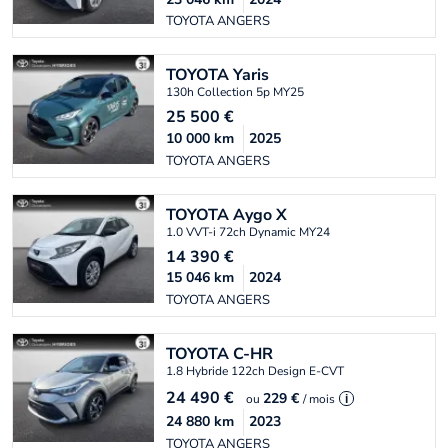
TOYOTA ANGERS
TOYOTA
Yaris
130h Collection 5p MY25
25 500
€
10 000
km
2025
TOYOTA ANGERS
TOYOTA
Aygo X
1.0 VVT-i 72ch Dynamic MY24
14 390
€
15 046
km
2024
TOYOTA ANGERS
TOYOTA
C-HR
1.8 Hybride 122ch Design E-CVT
24 490
€
229 €
ou
/ mois
i
24 880
km
2023
TOYOTA ANGERS