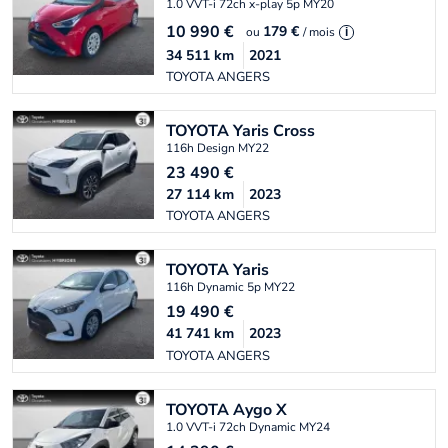
1.0 VVT-i 72ch x-play 5p MY20
10 990
€
179 €
ou
/ mois
i
34 511
km
2021
TOYOTA ANGERS
TOYOTA
Yaris Cross
116h Design MY22
23 490
€
27 114
km
2023
TOYOTA ANGERS
TOYOTA
Yaris
116h Dynamic 5p MY22
19 490
€
41 741
km
2023
TOYOTA ANGERS
TOYOTA
Aygo X
1.0 VVT-i 72ch Dynamic MY24