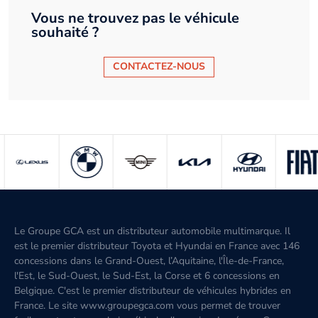
Vous ne trouvez pas le véhicule
souhaité ?
CONTACTEZ-NOUS
Le Groupe GCA est un distributeur automobile multimarque. Il
est le premier distributeur Toyota et Hyundai en France avec 146
concessions dans le Grand-Ouest, l’Aquitaine, l'Île-de-France,
l'Est, le Sud-Ouest, le Sud-Est, la Corse et 6 concessions en
Belgique. C'est le premier distributeur de véhicules hybrides en
France. Le site www.groupegca.com vous permet de trouver