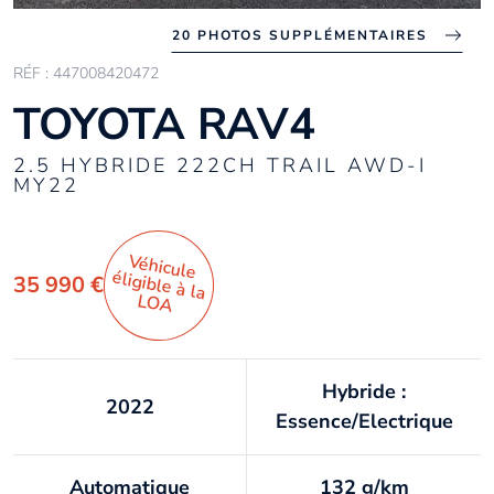
20 PHOTOS SUPPLÉMENTAIRES
RÉF : 447008420472
TOYOTA RAV4
2.5 HYBRIDE 222CH TRAIL AWD-I
MY22
Véhicule
éligible à la
35 990 €
LO
A
Hybride :
2022
Essence/Electrique
Automatique
132 g/km