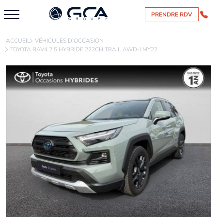
PRENDRE RDV
ACCUEIL
VÉHICULES D'OCCASION
TOYOTA RAV4 2.5 HYBRIDE 222CH TRAIL AWD-I MY22