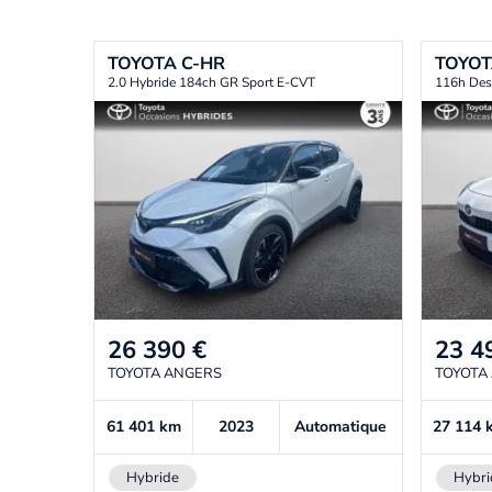
TOYOTA
C-HR
TOYO
2.0 Hybride 184ch GR Sport E-CVT
116h Des
26 390
€
23 4
TOYOTA ANGERS
TOYOTA
61 401
km
2023
Automatique
27 114
Hybride
Hybri