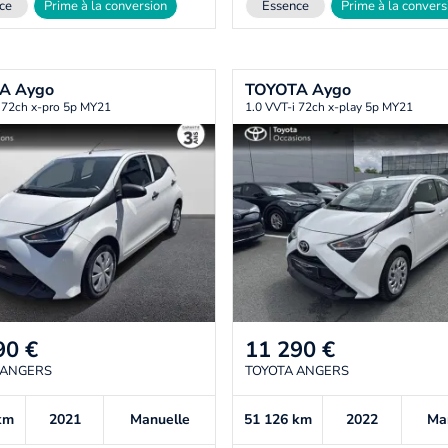
ce
Prime à la conversion
Essence
Prime à la convers
TA
Aygo
TOYOTA
Aygo
 72ch x-pro 5p MY21
1.0 VVT-i 72ch x-play 5p MY21
90
€
11 290
€
 ANGERS
TOYOTA ANGERS
km
2021
Manuelle
51 126
km
2022
Ma