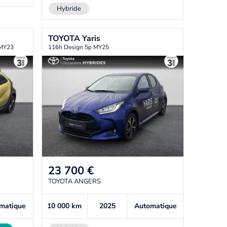
Hybride
TOYOTA
Yaris
 MY23
116h Design 5p MY25
23 700
€
TOYOTA ANGERS
matique
10 000
km
2025
Automatique