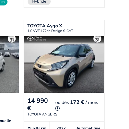
Hybride
ion
TOYOTA
Aygo X
1.0 VVT-i 72ch Design S-CVT
14 990
172 €
ou
dès
/ mois
€
i
TOYOTA ANGERS
nuelle
29 638
km
2022
Automatique