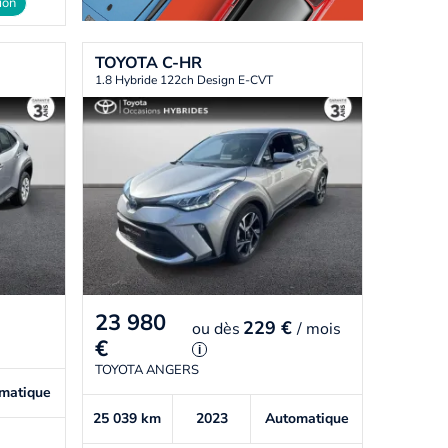
ion
TOYOTA
C-HR
1.8 Hybride 122ch Design E-CVT
23 980
229 €
ou
dès
/ mois
€
i
TOYOTA ANGERS
matique
25 039
km
2023
Automatique