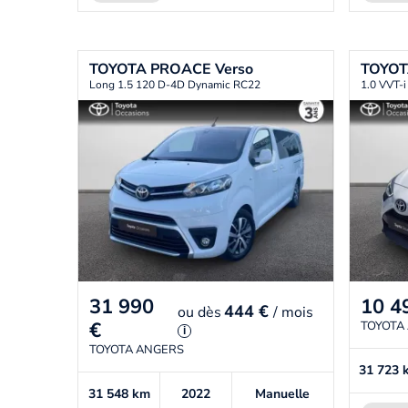
TOYOTA
PROACE Verso
TOYO
Long 1.5 120 D-4D Dynamic RC22
1.0 VVT-i
31 990
10 4
444 €
ou
dès
/ mois
€
TOYOTA
i
TOYOTA ANGERS
31 723
31 548
km
2022
Manuelle