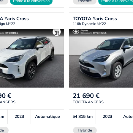
ce
Prime à la conversion
Essence
Prime à la convers
TA
Yaris Cross
TOYOTA
Yaris Cross
ign MY22
116h Dynamic MY22
90
€
21 690
€
 ANGERS
TOYOTA ANGERS
km
2023
Automatique
54 815
km
2023
Auto
de
Hybride