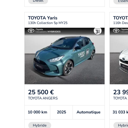
Diesel
Essen
TOYOTA
Yaris
TOYO
130h Collection 5p MY25
116h Des
25 500
€
23 9
TOYOTA ANGERS
TOYOTA
10 000
km
2025
Automatique
31 033
Hybride
Hybri