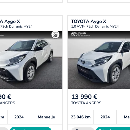
TA
Aygo X
TOYOTA
Aygo X
i 72ch Dynamic MY24
1.0 VVT-i 72ch Dynamic MY24
90
€
13 990
€
 ANGERS
TOYOTA ANGERS
km
2024
Manuelle
23 046
km
2024
Ma