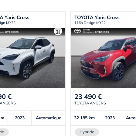
TA
Yaris Cross
TOYOTA
Yaris Cross
ign MY22
116h Design MY22
90
€
23 490
€
 ANGERS
TOYOTA ANGERS
km
2023
Automatique
32 185
km
2023
Auto
de
Hybride