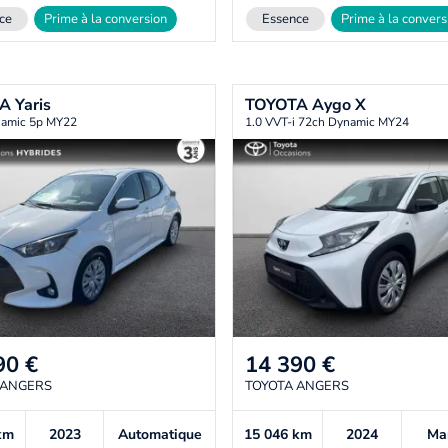
ce
Prime à la conversion
Essence
Prime à la convers
TA
Yaris
TOYOTA
Aygo X
amic 5p MY22
1.0 VVT-i 72ch Dynamic MY24
90
€
14 390
€
 ANGERS
TOYOTA ANGERS
km
2023
Automatique
15 046
km
2024
Ma