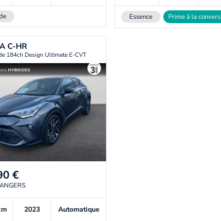
de
Essence
Prime à la convers
TA
C-HR
de 184ch Design Ultimate E-CVT
90
€
 ANGERS
km
2023
Automatique