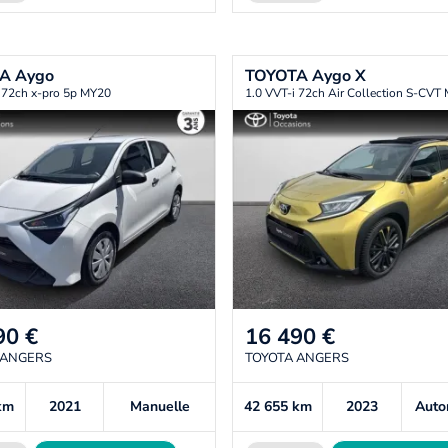
TA
Aygo
TOYOTA
Aygo X
 72ch x-pro 5p MY20
1.0 VVT-i 72ch Air Collection S-CVT
90
€
16 490
€
 ANGERS
TOYOTA ANGERS
km
2021
Manuelle
42 655
km
2023
Auto