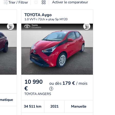
Activer le comparateur
Trier / Filtrer
TOYOTA
Aygo
1.0 VVT-i 72ch x-play 5p MY20
10 990
179 €
ou
dès
/ mois
€
i
TOYOTA ANGERS
matique
34 511
km
2021
Manuelle