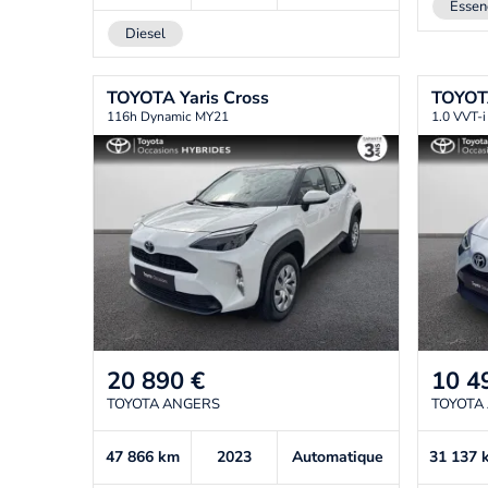
Essen
Diesel
TOYOTA
Yaris Cross
TOYO
116h Dynamic MY21
1.0 VVT-i
20 890
€
10 4
TOYOTA ANGERS
TOYOTA
47 866
km
2023
Automatique
31 137