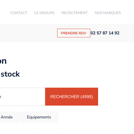
CONTACT
LE GROUPE
RECRUTEMENT
NOS MARQUES
02 57 87 14 92
PRENDRE RDV
on
 stock
e
RECHERCHER (4998)
Année
Equipements