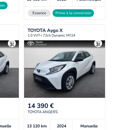
ion
Essence
Prime à la conversion
TOYOTA
Aygo X
1.0 VVT-i 72ch Dynamic MY24
14 390
€
TOYOTA ANGERS
nuelle
13 120
km
2024
Manuelle