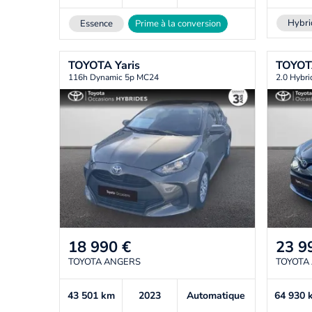
Hybri
Essence
Prime à la conversion
TOYOTA
Yaris
TOYO
116h Dynamic 5p MC24
2.0 Hybri
18 990
€
23 9
TOYOTA ANGERS
TOYOTA
43 501
km
2023
Automatique
64 930