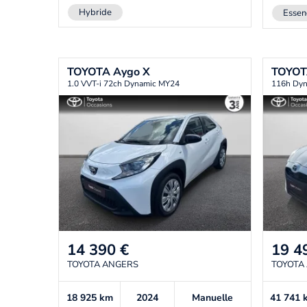
Hybride
Essen
TOYOTA
Aygo X
TOYO
1.0 VVT-i 72ch Dynamic MY24
116h Dyn
14 390
€
19 4
TOYOTA ANGERS
TOYOTA
18 925
km
2024
Manuelle
41 741