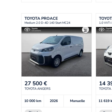
TOYOTA
PROACE
TOYO
Medium 2.0 D-4D 140 Start MC24
1.0 VVT-
27 500
€
14 3
TOYOTA ANGERS
TOYOTA
10 000
km
2026
Manuelle
11 619