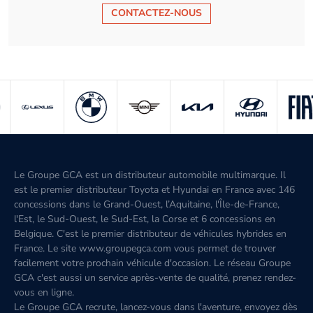
CONTACTEZ-NOUS
Le Groupe GCA est un distributeur automobile multimarque. Il
est le premier distributeur Toyota et Hyundai en France avec 146
concessions dans le Grand-Ouest, l’Aquitaine, l'Île-de-France,
l'Est, le Sud-Ouest, le Sud-Est, la Corse et 6 concessions en
Belgique. C'est le premier distributeur de véhicules hybrides en
France. Le site www.groupegca.com vous permet de trouver
facilement votre prochain véhicule d'occasion. Le réseau Groupe
GCA c'est aussi un service après-vente de qualité, prenez rendez-
vous en ligne.
Le Groupe GCA recrute, lancez-vous dans l'aventure, envoyez dès