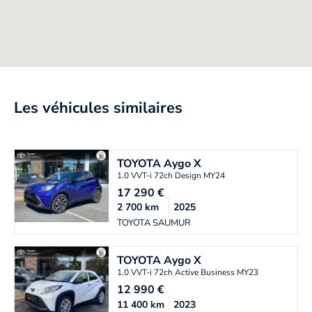
Les véhicules similaires
TOYOTA
Aygo X
1.0 VVT-i 72ch Design MY24
17 290
€
2 700
km
2025
TOYOTA SAUMUR
TOYOTA
Aygo X
1.0 VVT-i 72ch Active Business MY23
12 990
€
11 400
km
2023