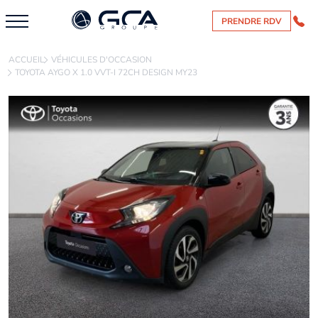
PRENDRE RDV
ACCUEIL
VÉHICULES D'OCCASION
TOYOTA AYGO X 1.0 VVT-I 72CH DESIGN MY23