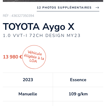
12 PHOTOS SUPPLÉMENTAIRES
RÉF : 436327350394
TOYOTA Aygo X
1.0 VVT-I 72CH DESIGN MY23
Véhicule
éligible à la
13 980 €
LO
A
2023
Essence
Manuelle
109 g/km