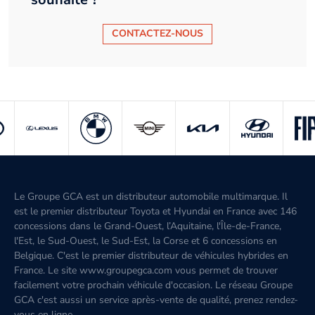
CONTACTEZ-NOUS
Le Groupe GCA est un distributeur automobile multimarque. Il
est le premier distributeur Toyota et Hyundai en France avec 146
concessions dans le Grand-Ouest, l’Aquitaine, l'Île-de-France,
l'Est, le Sud-Ouest, le Sud-Est, la Corse et 6 concessions en
Belgique. C'est le premier distributeur de véhicules hybrides en
France. Le site www.groupegca.com vous permet de trouver
facilement votre prochain véhicule d'occasion. Le réseau Groupe
GCA c'est aussi un service après-vente de qualité, prenez rendez-
vous en ligne.