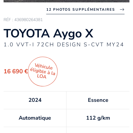
12 PHOTOS SUPPLÉMENTAIRES
RÉF : 436980264381
TOYOTA Aygo X
1.0 VVT-I 72CH DESIGN S-CVT MY24
Véhicule
éligible à la
16 690 €
LO
A
2024
Essence
Automatique
112 g/km