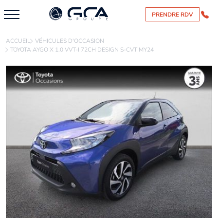
PRENDRE RDV
ACCUEIL
VÉHICULES D'OCCASION
TOYOTA AYGO X 1.0 VVT-I 72CH DESIGN S-CVT MY24