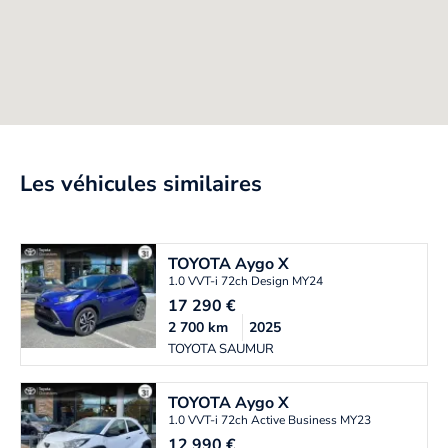
Les véhicules similaires
TOYOTA
Aygo X
1.0 VVT-i 72ch Design MY24
17 290
€
2 700
km
2025
TOYOTA SAUMUR
TOYOTA
Aygo X
1.0 VVT-i 72ch Active Business MY23
12 990
€