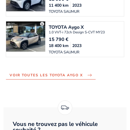
11 400
km
2023
TOYOTA SAUMUR
TOYOTA
Aygo X
1.0 VVT-i 72ch Design S-CVT MY23
15 790
€
18 400
km
2023
TOYOTA SAUMUR
VOIR TOUTES LES TOYOTA AYGO X
Vous ne trouvez pas le véhicule
souhaité ?