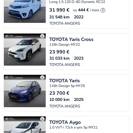
Long 1.5 120 D-4D Dynamic RC22
31 990
€
444 €
ou
/ mois
i
31 548
km
2022
TOYOTA ANGERS
TOYOTA
Yaris Cross
116h Design MY22
23 990
€
31 033
km
2023
TOYOTA ANGERS
TOYOTA
Yaris
116h Design 5p MY25
23 700
€
10 000
km
2025
TOYOTA ANGERS
TOYOTA
Aygo
1.0 VVT-i 72ch x-pro 5p MY21