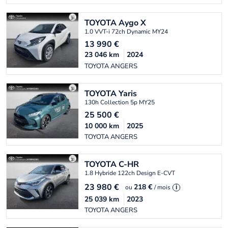
TOYOTA
Aygo X
1.0 VVT-i 72ch Dynamic MY24
13 990
€
23 046
km
2024
TOYOTA ANGERS
TOYOTA
Yaris
130h Collection 5p MY25
25 500
€
10 000
km
2025
TOYOTA ANGERS
TOYOTA
C-HR
1.8 Hybride 122ch Design E-CVT
23 980
€
218 €
ou
/ mois
i
25 039
km
2023
TOYOTA ANGERS