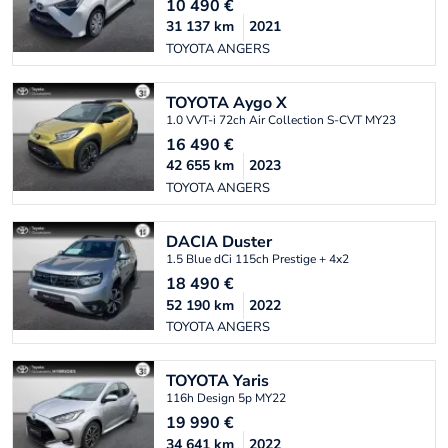
10 490
€
31 137
km
2021
TOYOTA ANGERS
TOYOTA
Aygo X
1.0 VVT-i 72ch Air Collection S-CVT MY23
16 490
€
42 655
km
2023
TOYOTA ANGERS
DACIA
Duster
1.5 Blue dCi 115ch Prestige + 4x2
18 490
€
52 190
km
2022
TOYOTA ANGERS
TOYOTA
Yaris
116h Design 5p MY22
19 990
€
34 641
km
2022