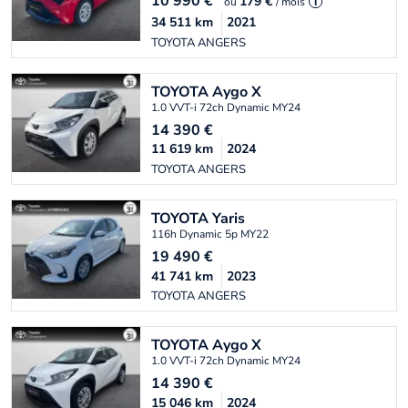
10 990
€
179 €
ou
/ mois
i
34 511
km
2021
TOYOTA ANGERS
TOYOTA
Aygo X
1.0 VVT-i 72ch Dynamic MY24
14 390
€
11 619
km
2024
TOYOTA ANGERS
TOYOTA
Yaris
116h Dynamic 5p MY22
19 490
€
41 741
km
2023
TOYOTA ANGERS
TOYOTA
Aygo X
1.0 VVT-i 72ch Dynamic MY24
14 390
€
15 046
km
2024