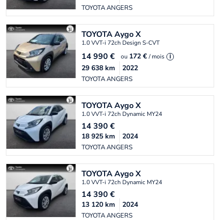
TOYOTA ANGERS
TOYOTA
Aygo X
1.0 VVT-i 72ch Design S-CVT
14 990
€
172 €
ou
/ mois
i
29 638
km
2022
TOYOTA ANGERS
TOYOTA
Aygo X
1.0 VVT-i 72ch Dynamic MY24
14 390
€
18 925
km
2024
TOYOTA ANGERS
TOYOTA
Aygo X
1.0 VVT-i 72ch Dynamic MY24
14 390
€
13 120
km
2024
TOYOTA ANGERS