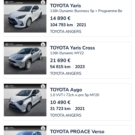
TOYOTA
Yaris
116h Dynamic Business 5p + Programme Beyond Z
14 890
€
104 793
km
2021
TOYOTA ANGERS
TOYOTA
Yaris Cross
116h Dynamic MY22
21 690
€
54 815
km
2023
TOYOTA ANGERS
TOYOTA
Aygo
1.0 VVT-i 72ch x-pro 5p MY20
10 490
€
31 723
km
2021
TOYOTA ANGERS
TOYOTA
PROACE Verso