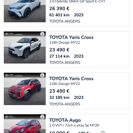
2.0 Hybride 184ch GR Sport E-CVT
26 390
€
61 401
km
2023
TOYOTA ANGERS
TOYOTA
Yaris Cross
116h Design MY22
23 490
€
27 114
km
2023
TOYOTA ANGERS
TOYOTA
Yaris Cross
116h Design MY22
23 490
€
32 185
km
2023
TOYOTA ANGERS
TOYOTA
Aygo
1.0 VVT-i 72ch x-play 5p MY20