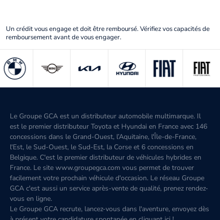
Un crédit vous engage et doit être remboursé. Vérifiez vos capacités de
remboursement avant de vous engager.
Le Groupe GCA est un distributeur automobile multimarque. Il
est le premier distributeur Toyota et Hyundai en France avec 146
concessions dans le Grand-Ouest, l’Aquitaine, l'Île-de-France,
l'Est, le Sud-Ouest, le Sud-Est, la Corse et 6 concessions en
Belgique. C'est le premier distributeur de véhicules hybrides en
France. Le site www.groupegca.com vous permet de trouver
facilement votre prochain véhicule d'occasion. Le réseau Groupe
GCA c'est aussi un service après-vente de qualité, prenez rendez-
vous en ligne.
Le Groupe GCA recrute, lancez-vous dans l'aventure, envoyez dès
à présent votre candidature spontanée
en cliquant ici
!