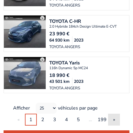
TOYOTA ANGERS
TOYOTA
C-HR
2.0 Hybride 184ch Design Ultimate E-CVT
23 990
€
64 930
km
2023
TOYOTA ANGERS
TOYOTA
Yaris
116h Dynamic 5p MC24
18 990
€
43 501
km
2023
TOYOTA ANGERS
Afficher
véhicules par page
«
1
2
3
4
5
…
199
»