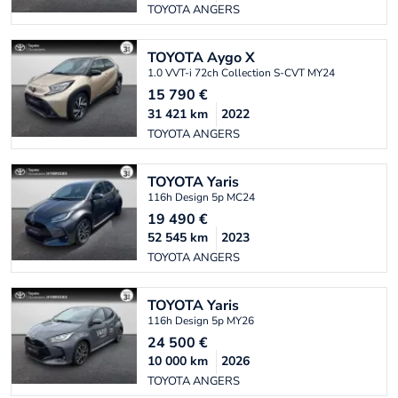
TOYOTA ANGERS
TOYOTA
Aygo X
1.0 VVT-i 72ch Collection S-CVT MY24
15 790
€
31 421
km
2022
TOYOTA ANGERS
TOYOTA
Yaris
116h Design 5p MC24
19 490
€
52 545
km
2023
TOYOTA ANGERS
TOYOTA
Yaris
116h Design 5p MY26
24 500
€
10 000
km
2026
TOYOTA ANGERS