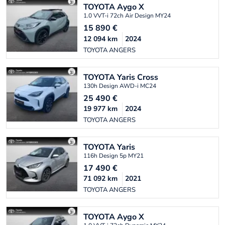
TOYOTA
Aygo X
1.0 VVT-i 72ch Air Design MY24
15 890
€
12 094
km
2024
TOYOTA ANGERS
TOYOTA
Yaris Cross
130h Design AWD-i MC24
25 490
€
19 977
km
2024
TOYOTA ANGERS
TOYOTA
Yaris
116h Design 5p MY21
17 490
€
71 092
km
2021
TOYOTA ANGERS
TOYOTA
Aygo X