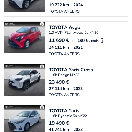
10 722
km
2024
TOYOTA ANGERS
TOYOTA
Aygo
1.0 VVT-i 72ch x-play 5p MY20
11 690
€
190 €
ou
/ mois
i
34 511
km
2021
TOYOTA ANGERS
TOYOTA
Yaris Cross
116h Design MY22
23 490
€
27 114
km
2023
TOYOTA ANGERS
TOYOTA
Yaris
116h Dynamic 5p MY22
19 490
€
41 741
km
2023