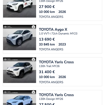
130h Design MY26
27 900
€
10 000
km
2026
TOYOTA ANGERS
TOYOTA
Aygo X
1.0 VVT-i 72ch Dynamic MY23
13 690
€
33 845
km
2023
TOYOTA ANGERS
TOYOTA
Yaris Cross
130h Trail MY26
31 400
€
10 000
km
2026
TOYOTA ANGERS
TOYOTA
Yaris Cross
130h Design MY26
27 500
€