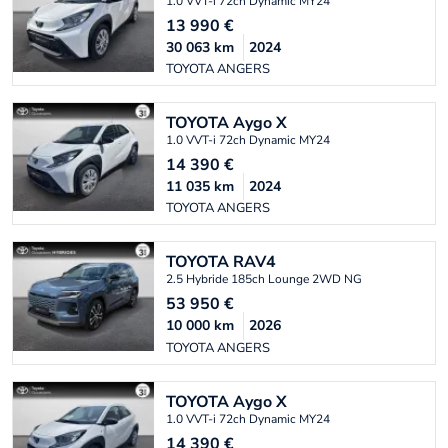
1.0 VVT-i 72ch Dynamic MY24
13 990
€
30 063
km
2024
TOYOTA ANGERS
TOYOTA
Aygo X
1.0 VVT-i 72ch Dynamic MY24
14 390
€
11 035
km
2024
TOYOTA ANGERS
TOYOTA
RAV4
2.5 Hybride 185ch Lounge 2WD NG
53 950
€
10 000
km
2026
TOYOTA ANGERS
TOYOTA
Aygo X
1.0 VVT-i 72ch Dynamic MY24
14 390
€