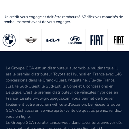
Un crédit vous engage et doit être remboursé. Vérifiez vos capacités de
remboursement avant de vous engager.
Le Groupe GCA est un distributeur automobile multimarque. Il
est le premier distributeur Toyota et Hyundai en France avec 146
concessions dans le Grand-Ouest, l’Aquitaine, l'Île-de-France,
l'Est, le Sud-Ouest, le Sud-Est, la Corse et 6 concessions en
Belgique. C'est le premier distributeur de véhicules hybrides en
France. Le site www.groupegca.com vous permet de trouver
facilement votre prochain véhicule d'occasion. Le réseau Groupe
GCA c'est aussi un service après-vente de qualité, prenez rendez-
vous en ligne.
Le Groupe GCA recrute, lancez-vous dans l'aventure, envoyez dès
à présent votre candidature spontanée
en cliquant ici
!