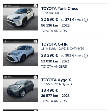
TOYOTA
Yaris Cross
116h Trail MY21
22 990
€
374 €
ou
/ mois
i
56 136
km
2022
TOYOTA ANGERS
TOYOTA
C-HR
184h Edition 2WD E-CVT MY20
23 390
€
381 €
ou
/ mois
i
52 030
km
2021
TOYOTA ANGERS
TOYOTA
Aygo X
1.0 VVT-i 72ch Dynamic
13 490
€
39 577
km
2023
TOYOTA ANGERS