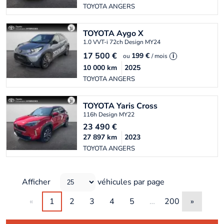
TOYOTA ANGERS
TOYOTA
Aygo X
1.0 VVT-i 72ch Design MY24
17 500
€
199 €
ou
/ mois
i
10 000
km
2025
TOYOTA ANGERS
TOYOTA
Yaris Cross
116h Design MY22
23 490
€
27 897
km
2023
TOYOTA ANGERS
Afficher
véhicules par page
«
1
2
3
4
5
…
200
»