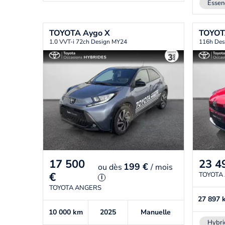
Essen
TOYOTA
Aygo X
TOYO
1.0 VVT-i 72ch Design MY24
116h Des
17 500
23 4
199 €
ou
dès
/ mois
€
TOYOTA
i
TOYOTA ANGERS
27 897
10 000
km
2025
Manuelle
Hybri