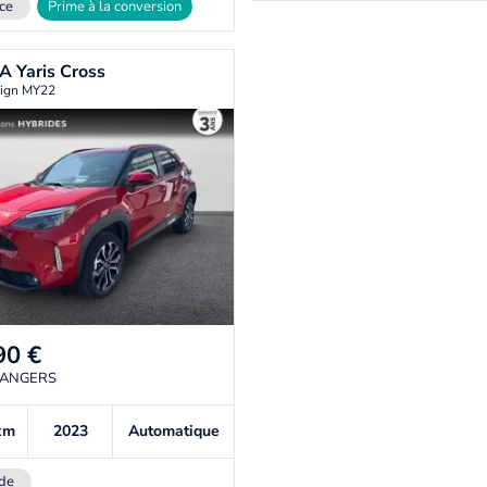
ce
Prime à la conversion
TA
Yaris Cross
ign MY22
90
€
 ANGERS
km
2023
Automatique
de