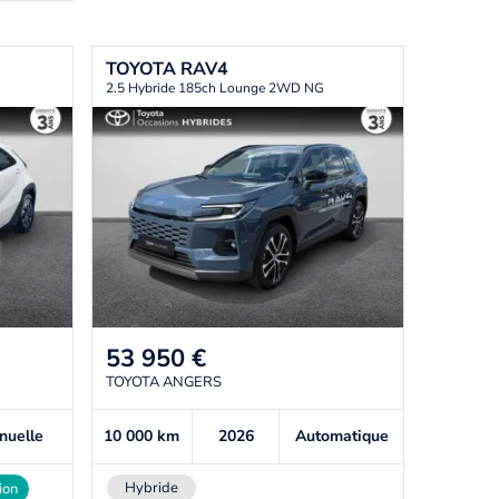
TOYOTA
RAV4
2.5 Hybride 185ch Lounge 2WD NG
53 950
€
TOYOTA ANGERS
nuelle
10 000
km
2026
Automatique
Hybride
ion