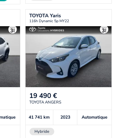
TOYOTA
Yaris
116h Dynamic 5p MY22
19 490
€
TOYOTA ANGERS
matique
41 741
km
2023
Automatique
Hybride