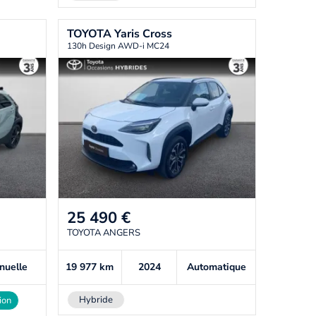
TOYOTA
Yaris Cross
130h Design AWD-i MC24
25 490
€
TOYOTA ANGERS
nuelle
19 977
km
2024
Automatique
Hybride
ion