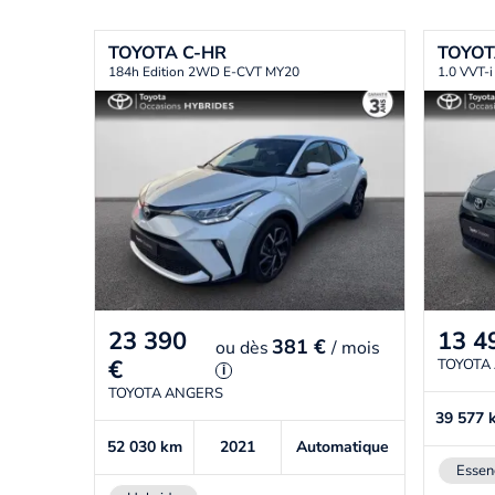
TOYOTA
C-HR
TOYO
184h Edition 2WD E-CVT MY20
1.0 VVT-
23 390
13 4
381 €
ou
dès
/ mois
€
TOYOTA
i
TOYOTA ANGERS
39 577
52 030
km
2021
Automatique
Essen