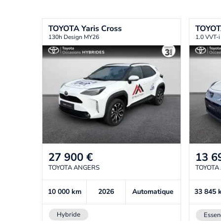
TOYOTA
Yaris Cross
TOYO
130h Design MY26
1.0 VVT-
27 900
€
13 6
TOYOTA ANGERS
TOYOTA
10 000
km
2026
Automatique
33 845
Hybride
Essen