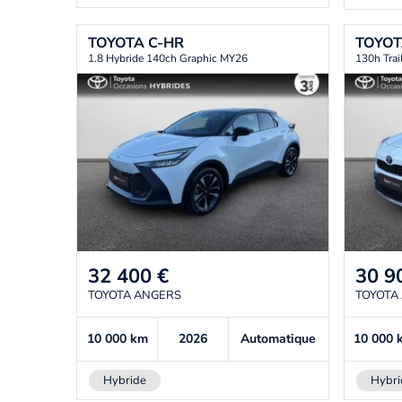
TOYOTA
C-HR
TOYO
1.8 Hybride 140ch Graphic MY26
130h Tra
32 400
€
30 9
TOYOTA ANGERS
TOYOTA
10 000
km
2026
Automatique
10 000
Hybride
Hybri