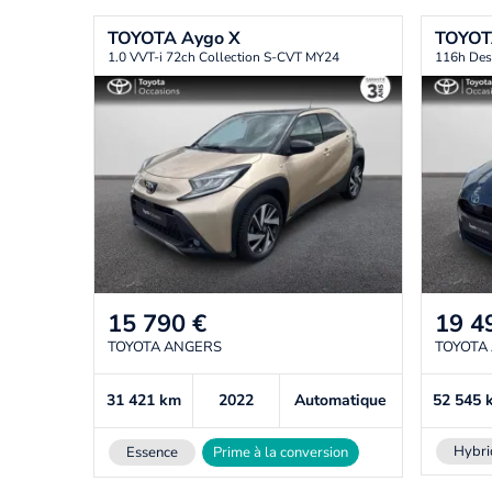
TOYOTA
Aygo X
TOYO
1.0 VVT-i 72ch Collection S-CVT MY24
116h Des
15 790
€
19 4
TOYOTA ANGERS
TOYOTA
31 421
km
2022
Automatique
52 545
Hybri
Essence
Prime à la conversion