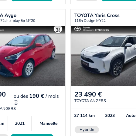
TA
Aygo
TOYOTA
Yaris Cross
 72ch x-play 5p MY20
116h Design MY22
90
23 490
€
190 €
ou
dès
/ mois
TOYOTA ANGERS
i
 ANGERS
27 114
km
2023
Auto
km
2021
Manuelle
Hybride