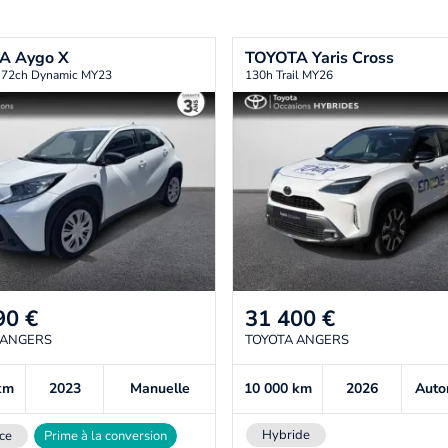
TA
Aygo X
TOYOTA
Yaris Cross
i 72ch Dynamic MY23
130h Trail MY26
90
€
31 400
€
 ANGERS
TOYOTA ANGERS
km
2023
Manuelle
10 000
km
2026
Auto
Hybride
ce
Prime à la conversion