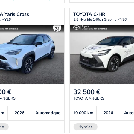
TA
Yaris Cross
TOYOTA
C-HR
il MY26
1.8 Hybride 140ch Graphic MY26
00
€
32 500
€
 ANGERS
TOYOTA ANGERS
km
2026
Automatique
10 000
km
2026
Auto
de
Hybride