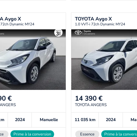
TA
Aygo X
TOYOTA
Aygo X
i 72ch Dynamic MY24
1.0 VVT-i 72ch Dynamic MY24
90
€
14 390
€
 ANGERS
TOYOTA ANGERS
km
2024
Manuelle
11 035
km
2024
Ma
ce
Prime à la conversion
Essence
Prime à la convers