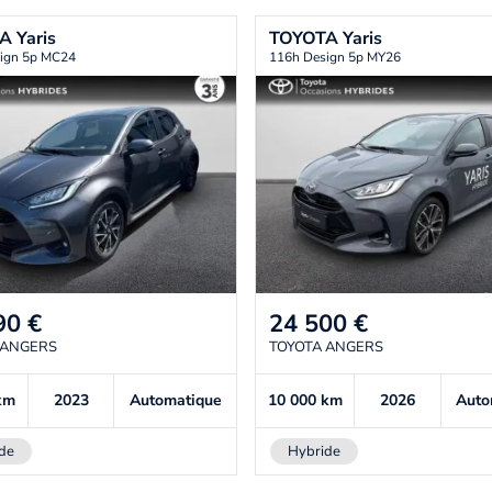
TA
Yaris
TOYOTA
Yaris
ign 5p MC24
116h Design 5p MY26
90
€
24 500
€
 ANGERS
TOYOTA ANGERS
km
2023
Automatique
10 000
km
2026
Auto
de
Hybride