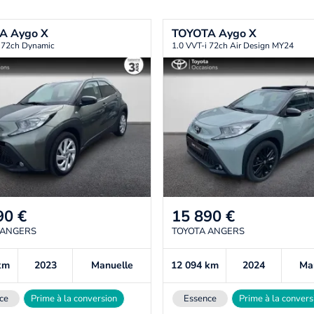
TA
Aygo X
TOYOTA
Aygo X
i 72ch Dynamic
1.0 VVT-i 72ch Air Design MY24
90
€
15 890
€
 ANGERS
TOYOTA ANGERS
km
2023
Manuelle
12 094
km
2024
Ma
ce
Prime à la conversion
Essence
Prime à la convers