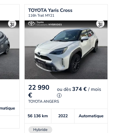
TOYOTA
Yaris Cross
116h Trail MY21
22 990
374 €
ou
dès
/ mois
€
i
TOYOTA ANGERS
matique
56 136
km
2022
Automatique
Hybride