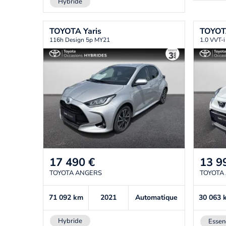
Hybride
TOYOTA
Yaris
TOYO
116h Design 5p MY21
1.0 VVT-
17 490
€
13 9
TOYOTA ANGERS
TOYOTA
71 092
km
2021
Automatique
30 063
Hybride
Essen