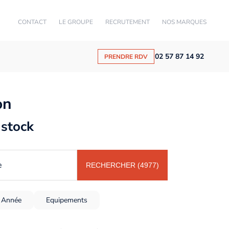
CONTACT
LE GROUPE
RECRUTEMENT
NOS MARQUES
02 57 87 14 92
PRENDRE RDV
on
 stock
e
RECHERCHER (4977)
Année
Equipements