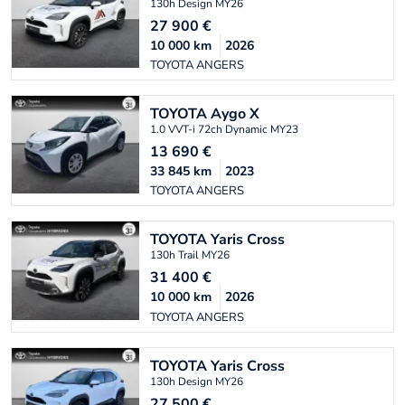
130h Design MY26
27 900
€
10 000
km
2026
TOYOTA ANGERS
TOYOTA
Aygo X
1.0 VVT-i 72ch Dynamic MY23
13 690
€
33 845
km
2023
TOYOTA ANGERS
TOYOTA
Yaris Cross
130h Trail MY26
31 400
€
10 000
km
2026
TOYOTA ANGERS
TOYOTA
Yaris Cross
130h Design MY26
27 500
€