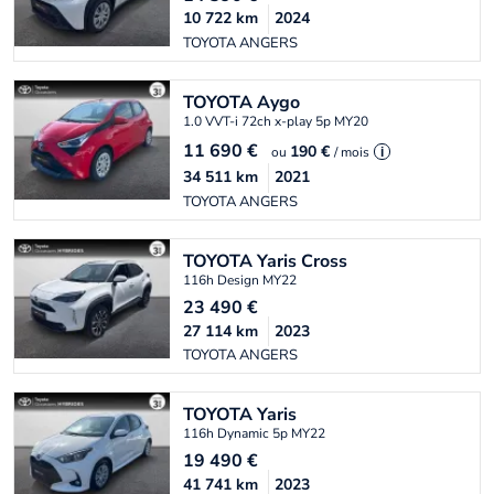
10 722
km
2024
TOYOTA ANGERS
TOYOTA
Aygo
1.0 VVT-i 72ch x-play 5p MY20
11 690
€
190 €
ou
/ mois
i
34 511
km
2021
TOYOTA ANGERS
TOYOTA
Yaris Cross
116h Design MY22
23 490
€
27 114
km
2023
TOYOTA ANGERS
TOYOTA
Yaris
116h Dynamic 5p MY22
19 490
€
41 741
km
2023