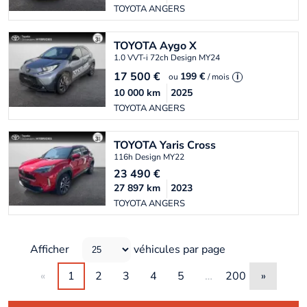
TOYOTA ANGERS
TOYOTA
Aygo X
1.0 VVT-i 72ch Design MY24
17 500
€
199 €
ou
/ mois
i
10 000
km
2025
TOYOTA ANGERS
TOYOTA
Yaris Cross
116h Design MY22
23 490
€
27 897
km
2023
TOYOTA ANGERS
Afficher
véhicules par page
«
1
2
3
4
5
…
200
»