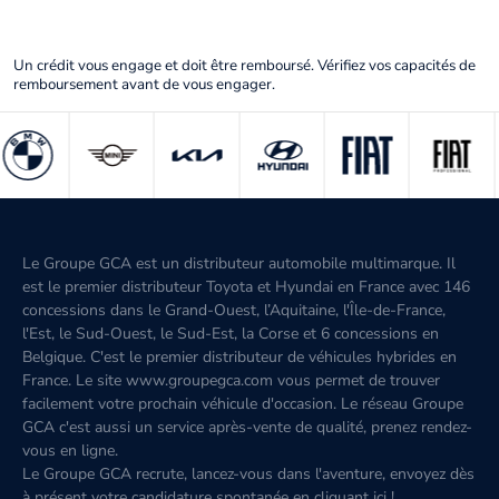
Un crédit vous engage et doit être remboursé. Vérifiez vos capacités de
remboursement avant de vous engager.
Le Groupe GCA est un distributeur automobile multimarque. Il
est le premier distributeur Toyota et Hyundai en France avec 146
concessions dans le Grand-Ouest, l’Aquitaine, l'Île-de-France,
l'Est, le Sud-Ouest, le Sud-Est, la Corse et 6 concessions en
Belgique. C'est le premier distributeur de véhicules hybrides en
France. Le site www.groupegca.com vous permet de trouver
facilement votre prochain véhicule d'occasion. Le réseau Groupe
GCA c'est aussi un service après-vente de qualité, prenez rendez-
vous en ligne.
Le Groupe GCA recrute, lancez-vous dans l'aventure, envoyez dès
à présent votre candidature spontanée
en cliquant ici
!