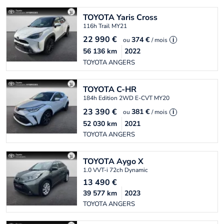
TOYOTA
Yaris Cross
116h Trail MY21
22 990
€
374 €
ou
/ mois
i
56 136
km
2022
TOYOTA ANGERS
TOYOTA
C-HR
184h Edition 2WD E-CVT MY20
23 390
€
381 €
ou
/ mois
i
52 030
km
2021
TOYOTA ANGERS
TOYOTA
Aygo X
1.0 VVT-i 72ch Dynamic
13 490
€
39 577
km
2023
TOYOTA ANGERS