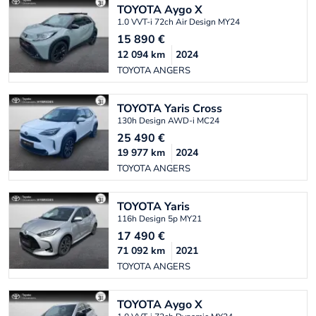
TOYOTA
Aygo X
1.0 VVT-i 72ch Air Design MY24
15 890
€
12 094
km
2024
TOYOTA ANGERS
TOYOTA
Yaris Cross
130h Design AWD-i MC24
25 490
€
19 977
km
2024
TOYOTA ANGERS
TOYOTA
Yaris
116h Design 5p MY21
17 490
€
71 092
km
2021
TOYOTA ANGERS
TOYOTA
Aygo X