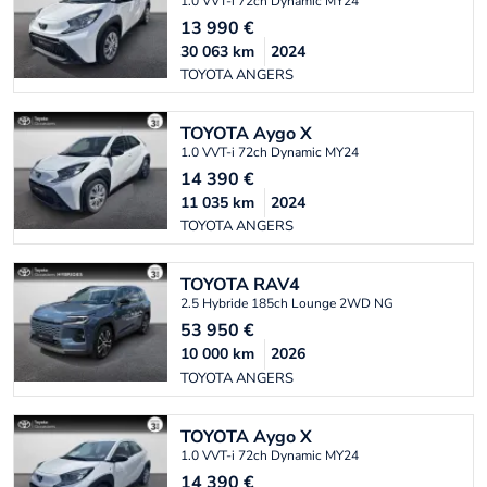
1.0 VVT-i 72ch Dynamic MY24
13 990
€
30 063
km
2024
TOYOTA ANGERS
TOYOTA
Aygo X
1.0 VVT-i 72ch Dynamic MY24
14 390
€
11 035
km
2024
TOYOTA ANGERS
TOYOTA
RAV4
2.5 Hybride 185ch Lounge 2WD NG
53 950
€
10 000
km
2026
TOYOTA ANGERS
TOYOTA
Aygo X
1.0 VVT-i 72ch Dynamic MY24
14 390
€