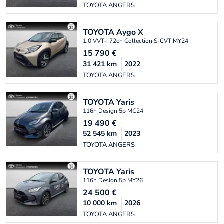
TOYOTA ANGERS
TOYOTA
Aygo X
1.0 VVT-i 72ch Collection S-CVT MY24
15 790
€
31 421
km
2022
TOYOTA ANGERS
TOYOTA
Yaris
116h Design 5p MC24
19 490
€
52 545
km
2023
TOYOTA ANGERS
TOYOTA
Yaris
116h Design 5p MY26
24 500
€
10 000
km
2026
TOYOTA ANGERS