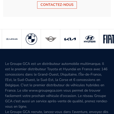
CONTACTEZ-NOUS
Le Groupe GCA est un distributeur automobile multimarque. Il
est le premier distributeur Toyota et Hyundai en France avec 146
concessions dans le Grand-Ouest, l’Aquitaine, l'Île-de-France,
l'Est, le Sud-Ouest, le Sud-Est, la Corse et 6 concessions en
Belgique. C'est le premier distributeur de véhicules hybrides en
France. Le site www.groupegca.com vous permet de trouver
facilement votre prochain véhicule d'occasion. Le réseau Groupe
GCA c'est aussi un service après-vente de qualité, prenez rendez-
vous en ligne.
Le Groupe GCA recrute, lancez-vous dans l'aventure, envoyez dès