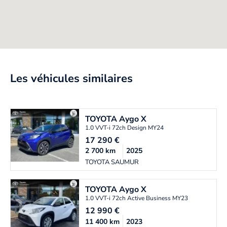
Les véhicules similaires
TOYOTA
Aygo X
1.0 VVT-i 72ch Design MY24
17 290
€
2 700
km
2025
TOYOTA SAUMUR
TOYOTA
Aygo X
1.0 VVT-i 72ch Active Business MY23
12 990
€
11 400
km
2023