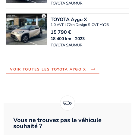
TOYOTA SAUMUR
TOYOTA
Aygo X
1.0 VVT-i 72ch Design S-CVT MY23
15 790
€
18 400
km
2023
TOYOTA SAUMUR
VOIR TOUTES LES TOYOTA AYGO X
Vous ne trouvez pas le véhicule
souhaité ?