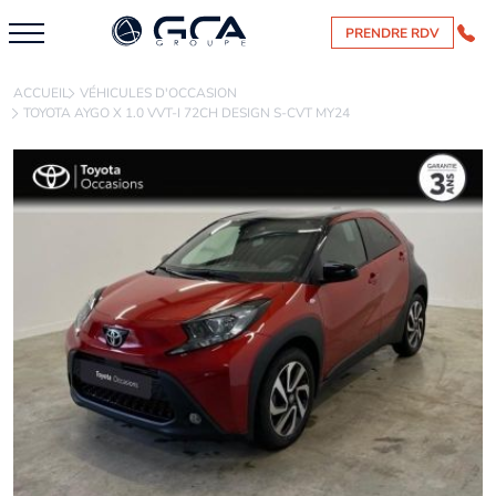
PRENDRE RDV
ACCUEIL
VÉHICULES D'OCCASION
TOYOTA AYGO X 1.0 VVT-I 72CH DESIGN S-CVT MY24