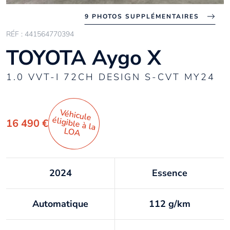
9 PHOTOS SUPPLÉMENTAIRES
RÉF : 441564770394
TOYOTA Aygo X
1.0 VVT-I 72CH DESIGN S-CVT MY24
Véhicule
éligible à la
16 490 €
LO
A
2024
Essence
Automatique
112 g/km