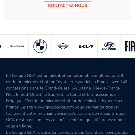
CONTACTEZ-NOUS
Le Groupe GCA est un distributeur automobile multimarque. Il
est le premier distributeur Toyota et Hyundai en France avec 146
concessions dans le Grand-Ouest, l’Aquitaine, l'Île-de-France,
l'Est, le Sud-Ouest, le Sud-Est, la Corse et 6 concessions en
Belgique. C'est le premier distributeur de véhicules hybrides en
France. Le site www.groupegca.com vous permet de trouver
facilement votre prochain véhicule d'occasion. Le réseau Groupe
GCA c'est aussi un service après-vente de qualité, prenez rendez-
vous en ligne.
Le Groupe GCA recrute, lancez-vous dans l'aventure, envoyez dès