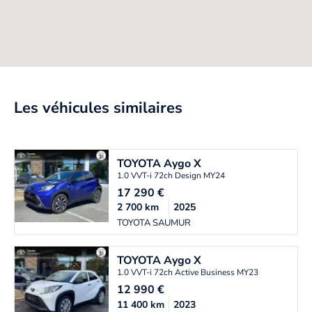
Les véhicules similaires
TOYOTA
Aygo X
1.0 VVT-i 72ch Design MY24
17 290
€
2 700
km
2025
TOYOTA SAUMUR
TOYOTA
Aygo X
1.0 VVT-i 72ch Active Business MY23
12 990
€
11 400
km
2023