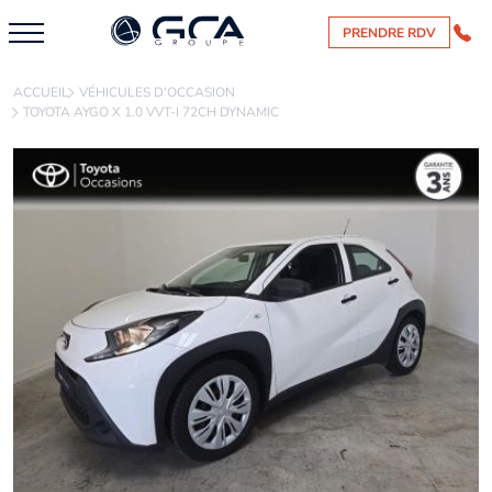
PRENDRE RDV
ACCUEIL
VÉHICULES D'OCCASION
TOYOTA AYGO X 1.0 VVT-I 72CH DYNAMIC