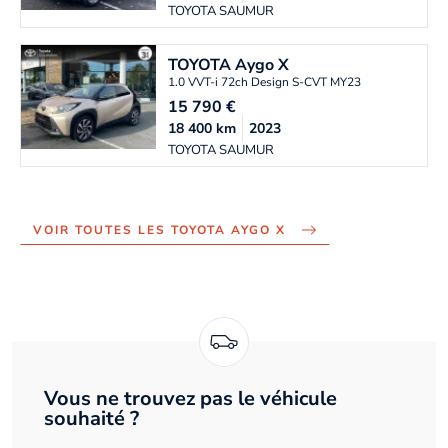
TOYOTA SAUMUR
TOYOTA
Aygo X
1.0 VVT-i 72ch Design S-CVT MY23
15 790
€
18 400
km
2023
TOYOTA SAUMUR
VOIR TOUTES LES TOYOTA AYGO X
Vous ne trouvez pas le véhicule
souhaité ?