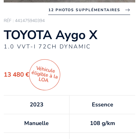
12 PHOTOS SUPPLÉMENTAIRES
RÉF : 441475940394
TOYOTA Aygo X
1.0 VVT-I 72CH DYNAMIC
Véhicule
éligible à la
13 480 €
LO
A
2023
Essence
Manuelle
108 g/km