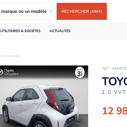
ne marque ou un modèle
RECHERCHER (4984)
UTILITAIRES & SOCIÉTÉS
ACTUALITÉS
72CH DYNAMIC
RÉF : 446406
TOY
1.0 VV
12 9