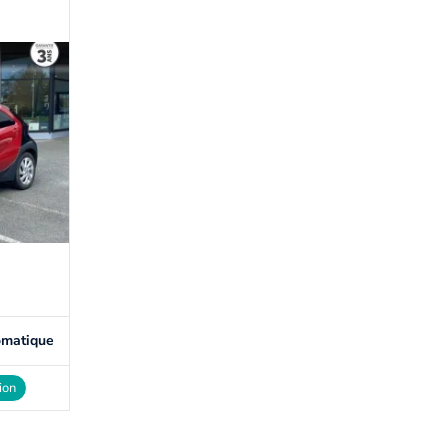
omatique
ion