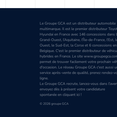
Le Groupe GCA est un distributeur automobile
multimarque. Il est le premier distributeur Toyo
Hyundai en France avec 146 concessions dans 
Grand-Ouest, l’Aquitaine, l'Île-de-France, l'Est, 
Ouest, le Sud-Est, la Corse et 6 concessions en
Belgique. C'est le premier distributeur de véhicu
hybrides en France. Le site www.groupegca.co
permet de trouver facilement votre prochain véh
d'occasion. Le réseau Groupe GCA c'est aussi u
service après-vente de qualité, prenez rendez-v
ligne.
Le Groupe GCA recrute, lancez-vous dans l'aven
envoyez dès à présent votre candidature
spontanée
en cliquant ici
!
© 2026 groupe GCA