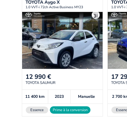
TOYOTA
Aygo X
TOYOT
1.0 VVT-i 72ch Active Business MY23
1.0 VVT-i
12 990
€
17 2
TOYOTA SAUMUR
TOYOTA
11 400
km
2023
Manuelle
2 700
k
Essence
Prime à la conversion
Essen