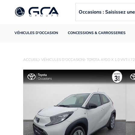
Occasions : Saisissez u
VÉHICULES D'OCCASION
CONCESSIONS & CARROSSERIES
ACCUEIL
VÉHICULES D'OCCASION
TOYOTA AYGO X 1.0 VVT-I 