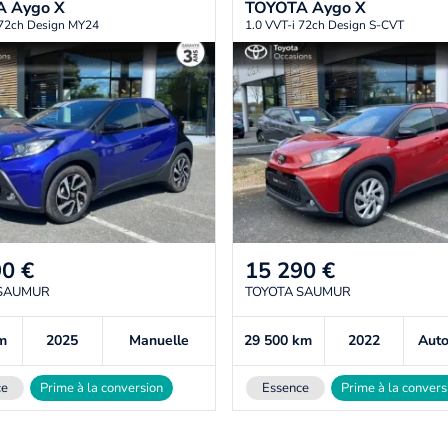
A
Aygo X
TOYOTA
Aygo X
 72ch Design MY24
1.0 VVT-i 72ch Design S-CVT
90
€
15 290
€
 SAUMUR
TOYOTA SAUMUR
m
2025
Manuelle
29 500
km
2022
Aut
ce
Prime à la conversion
Essence
Prime à la convers