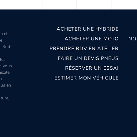
ACHETER UNE HYBRIDE
ta et
ACHETER UNE MOTO
NO
le
le Sud-
PRENDRE RDV EN ATELIER
FAIRE UN DEVIS PNEUS
les
m vous
RÉSERVER UN ESSAI
icule
ESTIMER MON VÉHICULE
n
ous en
ture,