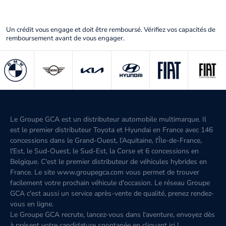
Un crédit vous engage et doit être remboursé. Vérifiez vos capacités de
remboursement avant de vous engager.
Le Groupe GCA est un distributeur automobile multimarque. Il
est le premier distributeur Toyota et Hyundai en France avec 146
concessions dans le Grand-Ouest, l’Aquitaine, l'Île-de-France,
l'Est, le Sud-Ouest, le Sud-Est, la Corse et 6 concessions en
Belgique. C'est le premier distributeur de véhicules hybrides en
France. Le site www.groupegca.com vous permet de trouver
facilement votre prochain véhicule d'occasion. Le réseau Groupe
GCA c'est aussi un service après-vente de qualité, prenez rendez-
vous en ligne.
Le Groupe GCA recrute, lancez-vous dans l'aventure, envoyez dès
à présent votre candidature spontanée
en cliquant ici
!