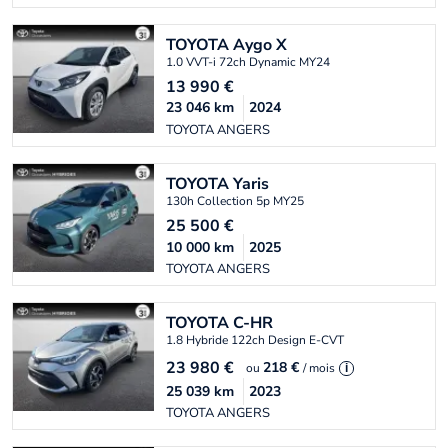
TOYOTA
Aygo X
1.0 VVT-i 72ch Dynamic MY24
13 990
€
23 046
km
2024
TOYOTA ANGERS
TOYOTA
Yaris
130h Collection 5p MY25
25 500
€
10 000
km
2025
TOYOTA ANGERS
TOYOTA
C-HR
1.8 Hybride 122ch Design E-CVT
23 980
€
218 €
ou
/ mois
i
25 039
km
2023
TOYOTA ANGERS