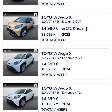
TOYOTA ANGERS
TOYOTA
Aygo X
1.0 VVT-i 72ch Design S-CVT
14 990
€
172 €
ou
/ mois
i
29 638
km
2022
TOYOTA ANGERS
TOYOTA
Aygo X
1.0 VVT-i 72ch Dynamic MY24
14 390
€
18 925
km
2024
TOYOTA ANGERS
TOYOTA
Aygo X
1.0 VVT-i 72ch Dynamic MY24
14 390
€
13 120
km
2024
TOYOTA ANGERS