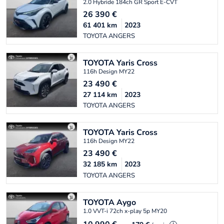
2.0 Hybride 184ch GR Sport E-CVT
26 390
€
61 401
km
2023
TOYOTA ANGERS
TOYOTA
Yaris Cross
116h Design MY22
23 490
€
27 114
km
2023
TOYOTA ANGERS
TOYOTA
Yaris Cross
116h Design MY22
23 490
€
32 185
km
2023
TOYOTA ANGERS
TOYOTA
Aygo
1.0 VVT-i 72ch x-play 5p MY20