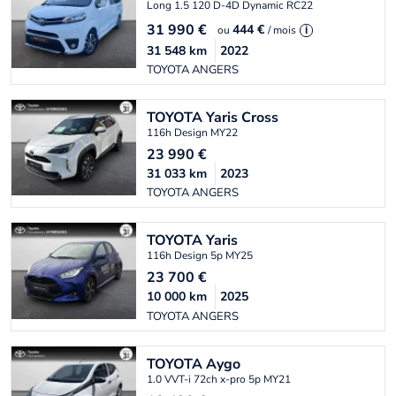
Long 1.5 120 D-4D Dynamic RC22
31 990
€
444 €
ou
/ mois
i
31 548
km
2022
TOYOTA ANGERS
TOYOTA
Yaris Cross
116h Design MY22
23 990
€
31 033
km
2023
TOYOTA ANGERS
TOYOTA
Yaris
116h Design 5p MY25
23 700
€
10 000
km
2025
TOYOTA ANGERS
TOYOTA
Aygo
1.0 VVT-i 72ch x-pro 5p MY21