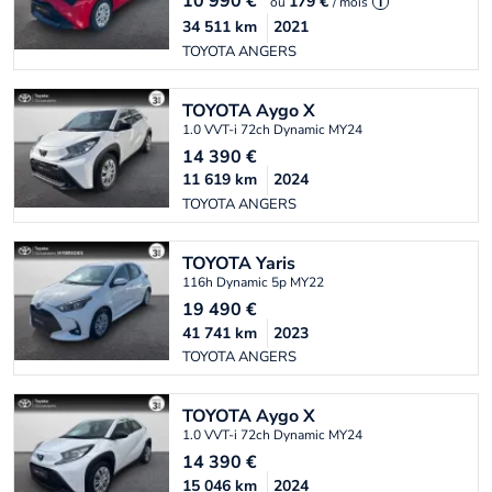
10 990
€
179 €
ou
/ mois
i
34 511
km
2021
TOYOTA ANGERS
TOYOTA
Aygo X
1.0 VVT-i 72ch Dynamic MY24
14 390
€
11 619
km
2024
TOYOTA ANGERS
TOYOTA
Yaris
116h Dynamic 5p MY22
19 490
€
41 741
km
2023
TOYOTA ANGERS
TOYOTA
Aygo X
1.0 VVT-i 72ch Dynamic MY24
14 390
€
15 046
km
2024