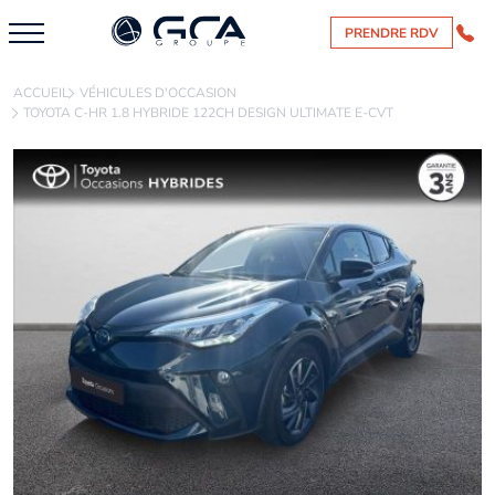
PRENDRE RDV
ACCUEIL
VÉHICULES D'OCCASION
TOYOTA C-HR 1.8 HYBRIDE 122CH DESIGN ULTIMATE E-CVT