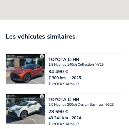
Les véhicules similaires
TOYOTA
C-HR
1.8 Hybride 140ch Collection MY25
34 490
€
7 300
km
2025
TOYOTA SAUMUR
TOYOTA
C-HR
2.0 Hybride 200ch Design Business NG23
28 590
€
43 241
km
2024
TOYOTA SAUMUR