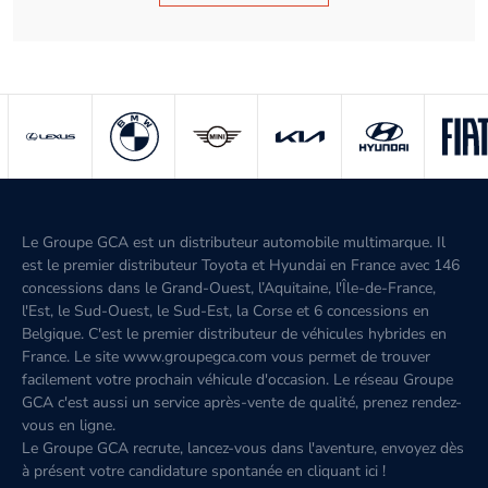
Le Groupe GCA est un distributeur automobile multimarque. Il
est le premier distributeur Toyota et Hyundai en France avec 146
concessions dans le Grand-Ouest, l’Aquitaine, l'Île-de-France,
l'Est, le Sud-Ouest, le Sud-Est, la Corse et 6 concessions en
Belgique. C'est le premier distributeur de véhicules hybrides en
France. Le site www.groupegca.com vous permet de trouver
facilement votre prochain véhicule d'occasion. Le réseau Groupe
GCA c'est aussi un service après-vente de qualité, prenez rendez-
vous en ligne.
Le Groupe GCA recrute, lancez-vous dans l'aventure, envoyez dès
à présent votre candidature spontanée
en cliquant ici
!