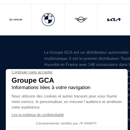
Le Groupe GCA est un distributeur automobile
multimarque. Il est le premier distributeur Toyo
Hyundai en France avec 146 concessions dans 
Grand-Ouest, l’Aquitaine, l'Île-de-France, l'Est, 
Ouest, le Sud-Est, la Corse et 6 concessions en
Belgique. C'est le premier distributeur de véhicu
hybrides en France. Le site www.groupegca.co
permet de trouver facilement votre prochain véh
d'occasion. Le réseau Groupe GCA c'est aussi u
service après-vente de qualité, prenez rendez-v
ligne.
Le Groupe GCA recrute, lancez-vous dans l'aven
envoyez dès à présent votre candidature