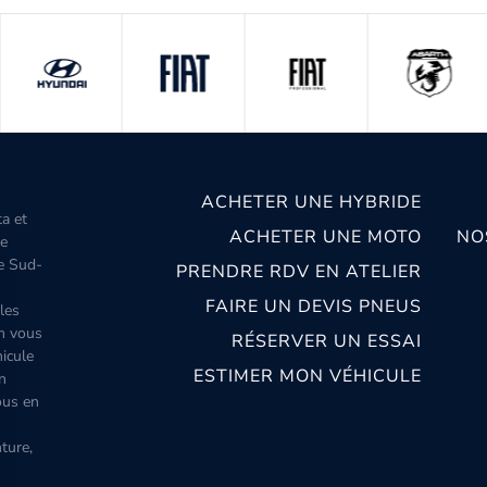
ACHETER UNE HYBRIDE
ta et
ACHETER UNE MOTO
NO
le
le Sud-
PRENDRE RDV EN ATELIER
FAIRE UN DEVIS PNEUS
les
m vous
RÉSERVER UN ESSAI
icule
ESTIMER MON VÉHICULE
n
ous en
ture,