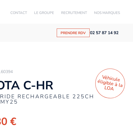
CONTACT
LE GROUPE
RECRUTEMENT
NOS MARQUES
02 57 87 14 92
PRENDRE RDV
160394
Véhicule
éligible à la
OTA C-HR
LO
A
BRIDE RECHARGEABLE 225CH
 MY25
80 €