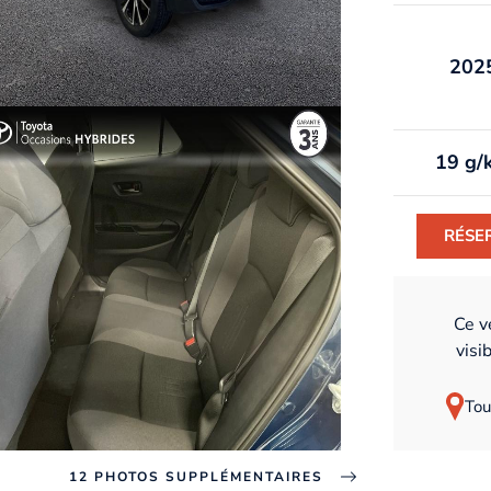
202
19 g/
RÉSE
Ce v
visi
Tou
12 PHOTOS SUPPLÉMENTAIRES