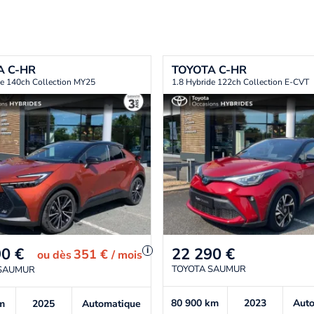
A
C-HR
TOYOTA
C-HR
de 140ch Collection MY25
1.8 Hybride 122ch Collection E-CVT
22 290
€
90
€
i
351 €
ou
dès
/ mois
TOYOTA SAUMUR
 SAUMUR
80 900
km
2023
Aut
m
2025
Automatique