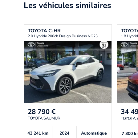
Les véhicules similaires
TOYOTA
C-HR
TOYOT
2.0 Hybride 200ch Design Business NG23
1.8 Hybri
28 790
€
34 4
TOYOTA SAUMUR
TOYOTA
43 241
km
2024
Automatique
7 300
k