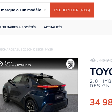
ne marque ou un modèle
RECHERCHER (4986)
UTILITAIRES & SOCIÉTÉS
ACTUALITÉS
 RECHARGEABLE 225CH DESIGN MY25
RÉF : 446494
TOY
2.0 HY
DESIGN
34 9