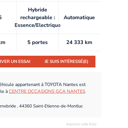
Hybride
5
rechargeable :
Automatique
Essence/Electrique
km
5 portes
24 333 km
RVER UN ESSAI
JE SUIS INTÉRESSÉ(E)
éhicule appartenant à TOYOTA Nantes est
ble à
CENTRE OCCASIONS GCA NANTES
rnebride , 44360 Saint-Etienne-de-Montluc
Imprimer cette fiche