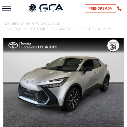
PRENDRE RDV
ACCUEIL
VÉHICULES D'OCCASION
TOYOTA C-HR 2.0 HYBRIDE RECHARGEABLE 225CH DESIGN MY25