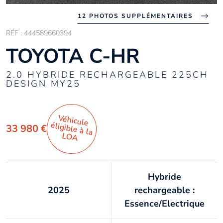
12 PHOTOS SUPPLÉMENTAIRES
RÉF : 444589660394
TOYOTA C-HR
2.0 HYBRIDE RECHARGEABLE 225CH
DESIGN MY25
Véhicule
éligible à la
33 980 €
LO
A
Hybride
2025
rechargeable :
Essence/Electrique