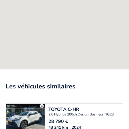
Les véhicules similaires
TOYOTA
C-HR
2.0 Hybride 200ch Design Business NG23
28 790
€
43 241
km
2024