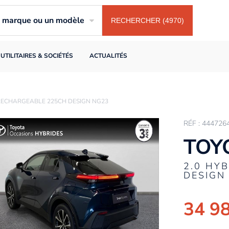
ne marque ou un modèle
RECHERCHER (4970)
UTILITAIRES & SOCIÉTÉS
ACTUALITÉS
 RECHARGEABLE 225CH DESIGN NG23
RÉF : 444726
TOY
2.0 HY
DESIGN
34 9