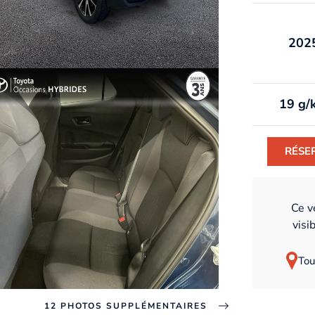
202
19 g/
RÉSE
Ce v
visi
Tou
12 PHOTOS SUPPLÉMENTAIRES