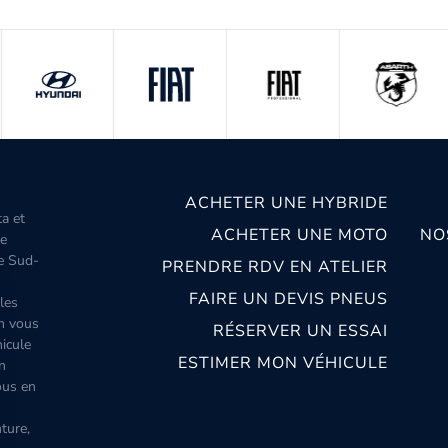
ACHETER UNE HYBRIDE
ta et
ACHETER UNE MOTO
NO
le
le Sud-
PRENDRE RDV EN ATELIER
FAIRE UN DEVIS PNEUS
les
m vous
RÉSERVER UN ESSAI
icule
ESTIMER MON VÉHICULE
n
ous en
ture,