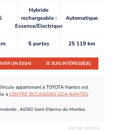
Hybride
5
rechargeable :
Automatique
Essence/Electrique
km
5 portes
25 119 km
RVER UN ESSAI
JE SUIS INTÉRESSÉ(E)
éhicule appartenant à TOYOTA Nantes est
ble à
CENTRE OCCASIONS GCA NANTES
rnebride , 44360 Saint-Etienne-de-Montluc
Imprimer cette fiche