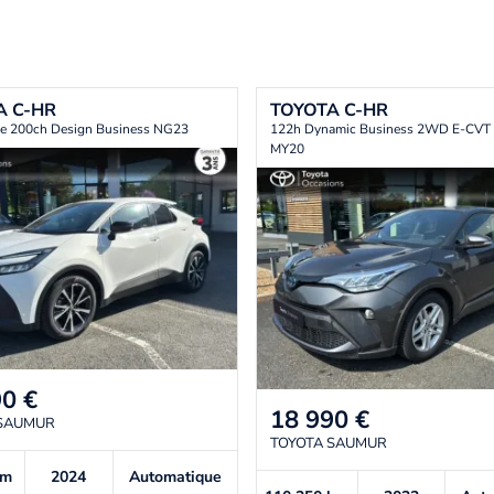
A
C-HR
TOYOTA
C-HR
de 200ch Design Business NG23
122h Dynamic Business 2WD E-CVT 
MY20
90
€
18 990
€
 SAUMUR
TOYOTA SAUMUR
km
2024
Automatique