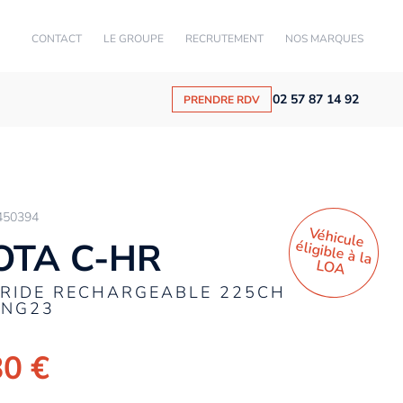
CONTACT
LE GROUPE
RECRUTEMENT
NOS MARQUES
02 57 87 14 92
PRENDRE RDV
450394
Véhicule
éligible à la
OTA C-HR
LO
A
BRIDE RECHARGEABLE 225CH
 NG23
80 €