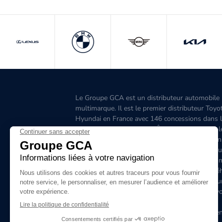
Le Groupe GCA est un distributeur automobile
multimarque. Il est le premier distributeur Toyo
Hyundai en France avec 146 concessions dans 
Grand-Ouest, l’Aquitaine, l'Île-de-France, l'Est, 
Ouest, le Sud-Est, la Corse et 6 concessions en
Belgique. C'est le premier distributeur de véhicu
hybrides en France. Le site www.groupegca.co
permet de trouver facilement votre prochain véh
d'occasion. Le réseau Groupe GCA c'est aussi u
service après-vente de qualité, prenez rendez-v
ligne.
Le Groupe GCA recrute, lancez-vous dans l'aven