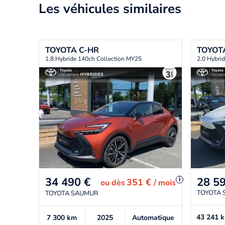
Les véhicules similaires
TOYOTA
C-HR
TOYOT
1.8 Hybride 140ch Collection MY25
2.0 Hybri
28 5
34 490
€
i
351 €
ou
dès
/ mois
TOYOTA
TOYOTA SAUMUR
43 241
7 300
km
2025
Automatique