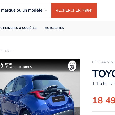
ne marque ou un modèle
RECHERCHER (4984)
UTILITAIRES & SOCIÉTÉS
ACTUALITÉS
 5P MY22
RÉF : 449292
TOYO
116H D
18 4