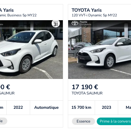
A
Yaris
TOYOTA
Yaris
mic Business 5p MY22
120 VVT-i Dynamic 5p MY22
90
€
17 190
€
 SAUMUR
TOYOTA SAUMUR
km
2022
Automatique
15 700
km
2023
Ma
de
Essence
Prime à la convers