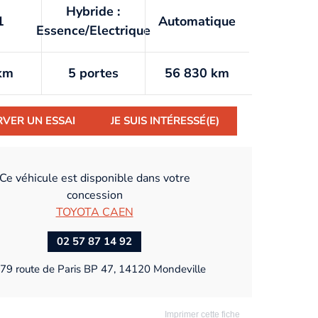
Hybride :
1
Automatique
Essence/Electrique
km
5 portes
56 830 km
RVER UN ESSAI
JE SUIS INTÉRESSÉ(E)
Ce véhicule est disponible dans votre
concession
TOYOTA CAEN
02 57 87 14 92
79 route de Paris BP 47, 14120 Mondeville
Imprimer cette fiche