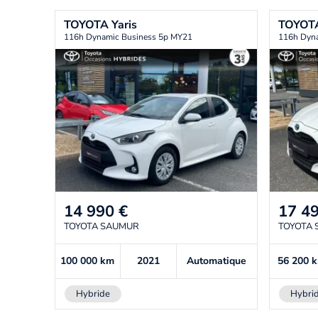
TOYOTA
Yaris
TOYOT
116h Dynamic Business 5p MY21
116h Dyna
14 990
€
17 4
TOYOTA SAUMUR
TOYOTA
100 000
km
2021
Automatique
56 200
Hybride
Hybri