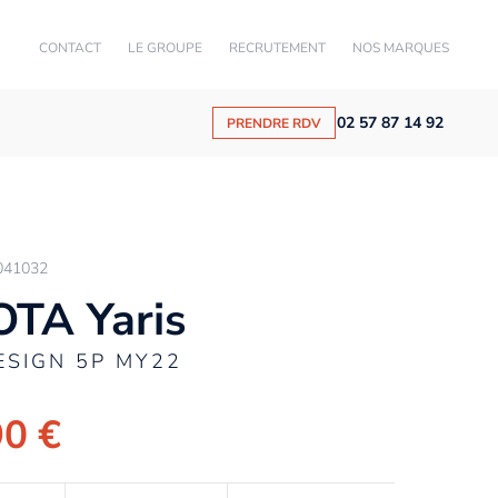
CONTACT
LE GROUPE
RECRUTEMENT
NOS MARQUES
02 57 87 14 92
PRENDRE RDV
041032
TA Yaris
ESIGN 5P MY22
90 €