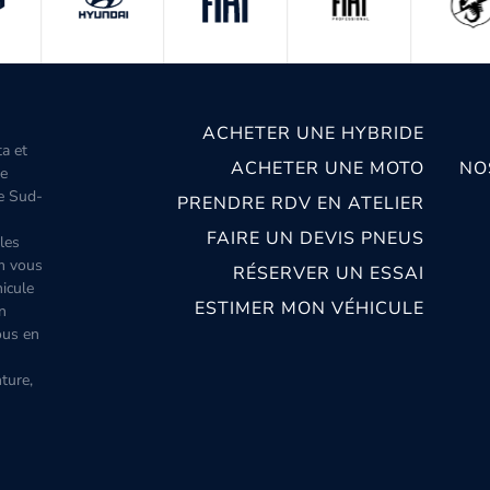
ACHETER UNE HYBRIDE
ta et
ACHETER UNE MOTO
NO
le
le Sud-
PRENDRE RDV EN ATELIER
FAIRE UN DEVIS PNEUS
les
m vous
RÉSERVER UN ESSAI
icule
ESTIMER MON VÉHICULE
n
ous en
ture,