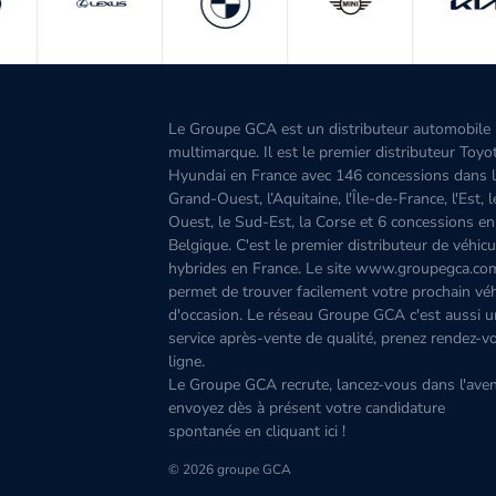
Le Groupe GCA est un distributeur automobile
multimarque. Il est le premier distributeur Toyo
Hyundai en France avec 146 concessions dans 
Grand-Ouest, l’Aquitaine, l'Île-de-France, l'Est, 
Ouest, le Sud-Est, la Corse et 6 concessions en
Belgique. C'est le premier distributeur de véhicu
hybrides en France. Le site www.groupegca.co
permet de trouver facilement votre prochain véh
d'occasion. Le réseau Groupe GCA c'est aussi u
service après-vente de qualité, prenez rendez-v
ligne.
Le Groupe GCA recrute, lancez-vous dans l'aven
envoyez dès à présent votre candidature
spontanée
en cliquant ici
!
© 2026 groupe GCA