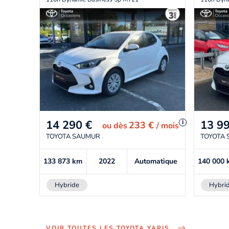
14 290
€
13 9
i
233 €
ou
dès
/ mois
TOYOTA SAUMUR
TOYOTA
133 873
km
2022
Automatique
140 000
Hybride
Hybri
VOIR TOUTES LES TOYOTA YARIS