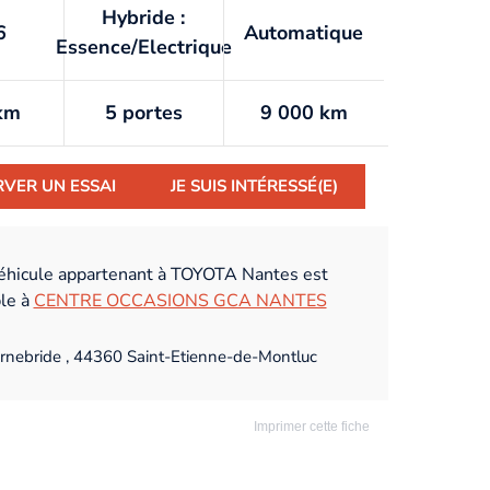
Hybride :
6
Automatique
Essence/Electrique
km
5 portes
9 000 km
RVER UN ESSAI
JE SUIS INTÉRESSÉ(E)
éhicule appartenant à TOYOTA Nantes est
ble à
CENTRE OCCASIONS GCA NANTES
rnebride , 44360 Saint-Etienne-de-Montluc
Imprimer cette fiche