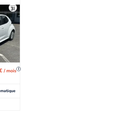
i
 €
/ mois
omatique