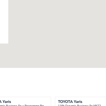
A
Yaris
TOYOTA
Yaris
mic Business 5p + Programme Beyond Zero Academy MY21
116h Dynamic Business 5p MY22