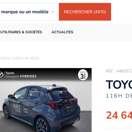
ne marque ou un modèle
RECHERCHER (4970)
UTILITAIRES & SOCIÉTÉS
ACTUALITÉS
N PACK CARGO 5P MY26
RÉF : 446557
TOYO
116H D
24 6