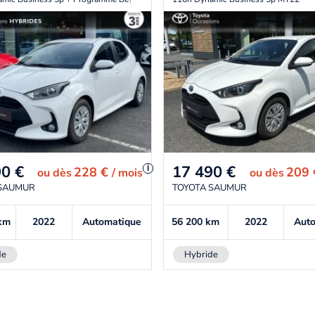
90
€
17 490
€
i
228 €
209
ou
dès
/ mois
ou
dès
 SAUMUR
TOYOTA SAUMUR
km
2022
Automatique
56 200
km
2022
Aut
de
Hybride