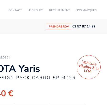
CONTACT
LE GROUPE
RECRUTEMENT
NOS MARQUES
02 57 87 14 92
PRENDRE RDV
280394
Véhicule
éligible à la
TA Yaris
LO
A
ESIGN PACK CARGO 5P MY26
40 €